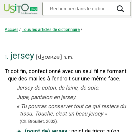
Accueil
/
Tous les articles de dictionnaire
/
jersey
[
dʒœʀze
]
1.
n.
m.
Tricot fin, confectionné avec un seul fil ne formant
que des mailles à l'endroit sur une même face.
Jersey de coton, de laine, de soie.
Jupe, pantalon en jersey.
«
Tu pourras conserver tout ce qui restera du
tissu. Touche, c'est un beau jersey
»
(Ch. Brouillet,
2002).
◈
(point de) jersey
:
point de tricot qu'on