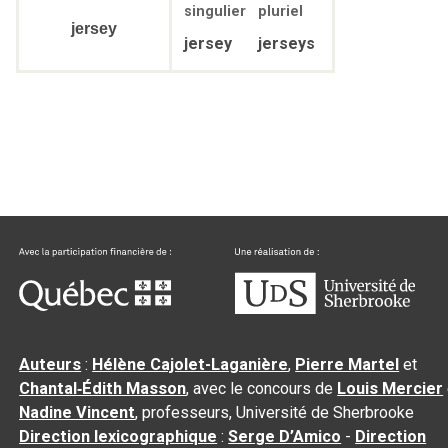
singulier
pluriel
jersey
jersey
jerseys
Auteurs
:
Hélène Cajolet-Laganière
,
Pierre Martel
et
Chantal‑Édith Masson
, avec le concours de
Louis Mercier
Nadine Vincent
, professeurs, Université de Sherbrooke
Direction lexicographique
:
Serge D’Amico
-
Direction