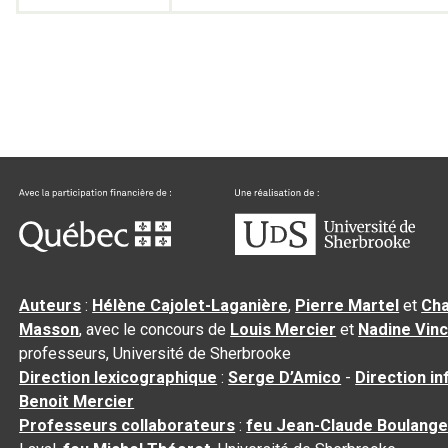
Auteurs
:
Hélène Cajolet-Laganière
,
Pierre Martel
et
Cha
Masson
, avec le concours de
Louis Mercier
et
Nadine Vin
professeurs, Université de Sherbrooke
Direction lexicographique
:
Serge D’Amico
-
Direction i
Benoit Mercier
Professeurs collaborateurs
:
feu Jean-Claude Boulange