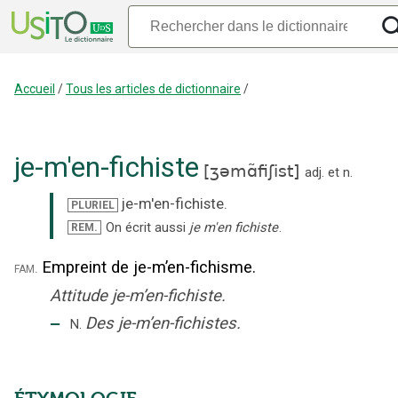
Accueil
/
Tous les articles de dictionnaire
/
je-m'en-fichiste
[
ʒəmɑ̃fiʃist
]
adj.
et
n.
je-m'en-fichiste
.
PLURIEL
On écrit aussi
je m'en fichiste
.
REM.
Empreint de je-m’en-fichisme.
fam.
Attitude je-m’en-fichiste.
‒
Des je-m’en-fichistes.
N.