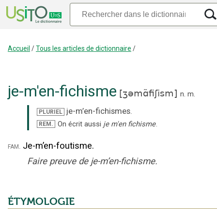
Accueil
/
Tous les articles de dictionnaire
/
je-m'en-fichisme
[
ʒəmɑ̃fiʃism
]
n.
m.
je-m’en-fichismes
.
PLURIEL
On écrit aussi
je m'en fichisme
.
REM.
Je-m’en-foutisme.
fam.
Faire preuve de je-m’en-fichisme.
ÉTYMOLOGIE