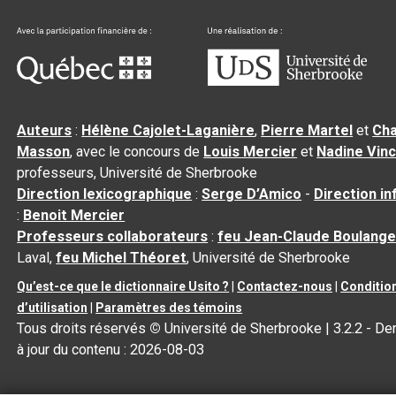
Auteurs
:
Hélène Cajolet-Laganière
,
Pierre Martel
et
Cha
Masson
, avec le concours de
Louis Mercier
et
Nadine Vin
professeurs, Université de Sherbrooke
Direction lexicographique
:
Serge D’Amico
-
Direction i
:
Benoit Mercier
Professeurs collaborateurs
:
feu Jean-Claude Boulange
Laval,
feu Michel Théoret
, Université de Sherbrooke
Qu’est-ce que le dictionnaire Usito ?
|
Contactez-nous
|
Conditio
d’utilisation
|
Paramètres des témoins
Tous droits réservés
©
Université de Sherbrooke |
3.2.2
- De
à jour du contenu :
2026-08-03