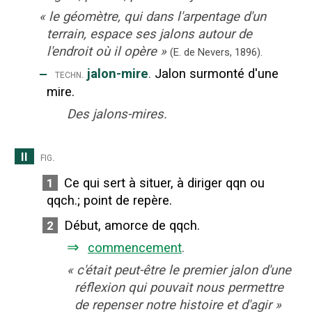
«
le géomètre, qui dans l'arpentage d'un
terrain, espace ses jalons autour de
l'endroit où il opère
»
(E. de Nevers,
1896).
‒
jalon-mire
.
Jalon surmonté d'une
techn.
mire.
Des jalons-mires.
II
fig.
Ce qui sert à situer, à diriger qqn ou
1
qqch.
;
point de repère.
Début, amorce de qqch.
2
⇒
commencement
.
«
c'était peut-être le premier jalon d'une
réflexion qui pouvait nous permettre
de repenser notre histoire et d'agir
»