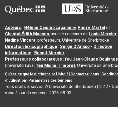
Auteurs
:
Hélène Cajolet-Laganière
,
Pierre Martel
et
Chantal‑Édith Masson
, avec le concours de
Louis Mercier
Nadine Vincent
, professeurs, Université de Sherbrooke
Direction lexicographique
:
Serge D’Amico
-
Direction
informatique
:
Benoit Mercier
Professeurs collaborateurs
:
feu Jean-Claude Boulange
Université Laval,
feu Michel Théoret
, Université de Sherbr
Qu’est-ce que le dictionnaire Usito ?
|
Contactez-nous
|
Conditio
d’utilisation
|
Paramètres des témoins
Tous droits réservés
©
Université de Sherbrooke |
3.2.2
- Der
mise à jour du contenu :
2026-08-03