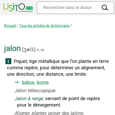
Accueil
/
Tous les articles de dictionnaire
/
jalon
[
ʒalɔ̃
]
n.
m.
Piquet, tige métallique que l'on plante en terre
I
comme repère, pour déterminer un alignement,
une direction, une distance, une limite.
⇒
balise
,
borne
.
Jalon télescopique.
Jalon à neige
,
servant de point de repère
pour le déneigement.
Aligner, planter, poser des jalons.