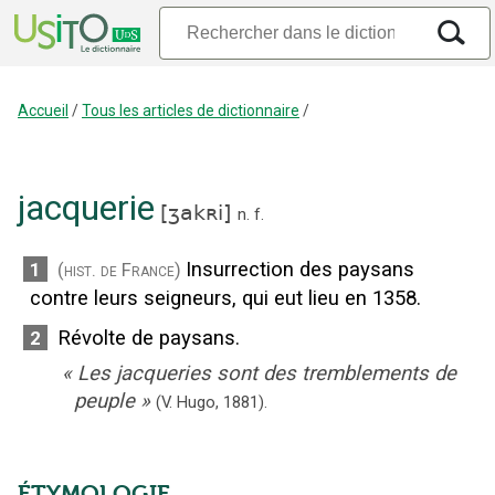
Accueil
/
Tous les articles de dictionnaire
/
jacquerie
[
ʒakʀi
]
n.
f.
Insurrection des paysans
1
(hist. de France)
contre leurs seigneurs, qui eut lieu en 1358.
Révolte de paysans.
2
«
Les jacqueries sont des tremblements de
peuple
»
(V. Hugo,
1881
).
ÉTYMOLOGIE