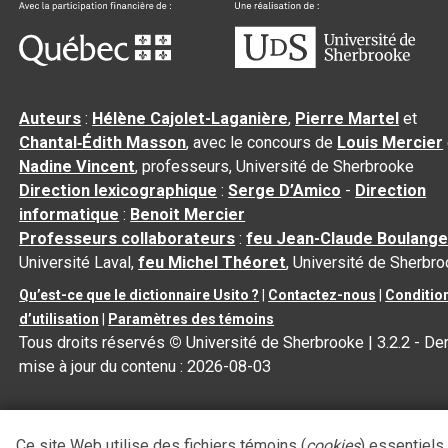
Auteurs
:
Hélène Cajolet-Laganière
,
Pierre Martel
et
Chantal‑Édith Masson
, avec le concours de
Louis Mercier
Nadine Vincent
, professeurs, Université de Sherbrooke
Direction lexicographique
:
Serge D’Amico
-
Direction
informatique
:
Benoit Mercier
Professeurs collaborateurs
:
feu Jean-Claude Boulange
Université Laval,
feu Michel Théoret
, Université de Sherbr
Qu’est-ce que le dictionnaire Usito ?
|
Contactez-nous
|
Conditio
d’utilisation
|
Paramètres des témoins
Tous droits réservés
©
Université de Sherbrooke |
3.2.2
- Der
mise à jour du contenu :
2026-08-03
Ce site Web utilise des fichiers témoins (
cookies
) essentiels