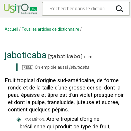
Accueil
/
Tous les articles de dictionnaire
/
jaboticaba
[
ʒabɔtikabɑ
]
n.
m.
On emploie aussi
jabuticaba
.
REM.
Fruit tropical d’origine sud-américaine, de forme
ronde et de la taille d’une grosse cerise, dont la
peau épaisse et âpre est d’un violet presque noir
et dont la pulpe, translucide, juteuse et sucrée,
contient quelques pépins.
◈
Arbre tropical d’origine
par méton.
brésilienne qui produit ce type de fruit,