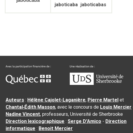
jaboticaba
jaboticaba
jaboticabas
Auteurs
:
Hélène Cajolet-Laganière
,
Pierre Martel
et
Chantal‑Édith Masson
, avec le concours de
Louis Mercier
Nadine Vincent
, professeurs, Université de Sherbrooke
Direction lexicographique
:
Serge D’Amico
-
Direction
informatique
:
Benoit Mercier