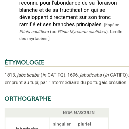
reconnu pour l’abondance de sa floraison
blanche et de sa fructification qui se
développent directement sur son tronc
ramifié et ses branches principales.
[
Espèce
Plinia cauliflora
(ou
Plinia Myrciaria cauliflora
); famille
des myrtacées.
]
ÉTYMOLOGIE
1813
,
jaboticaba
(
in
CATIFQ
);
1696
,
jabuticaba
(
in
CATIFQ
);
emprunt au tupi
;
par l’intermédiaire du portugais brésilien.
ORTHOGRAPHE
NOM MASCULIN
singulier
pluriel