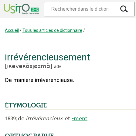
Accueil
/
Tous les articles de dictionnaire
/
irrévérencieusement
[
iʀeveʀɑ̃sjøzmɑ̃
]
adv.
De manière irrévérencieuse.
ÉTYMOLOGIE
1839
;
de
irrévérencieux
et
-ment
.