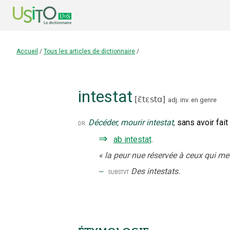
Accueil
/
Tous les articles de dictionnaire
/
intestat
[
ɛ̃tɛstɑ
]
adj.
inv. en genre
Décéder, mourir intestat
,
sans avoir fait
dr.
⇒
ab intestat
.
«
la peur nue réservée à ceux qui me
‒
Des intestats.
substvt