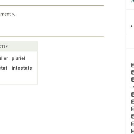
m
ament
».
TIF
lier
pluriel
stat
intestats