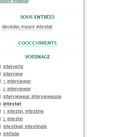
ourir intestat
Sous-entrées
décéder, mourir intestat
cooccurrents
Voisinage
intervertir
interview
interviewer
1.
interviewer
2.
intervieweur, intervieweuse
intestat
intestin, intestine
1.
intestin
2.
intestinal, intestinale
intifada