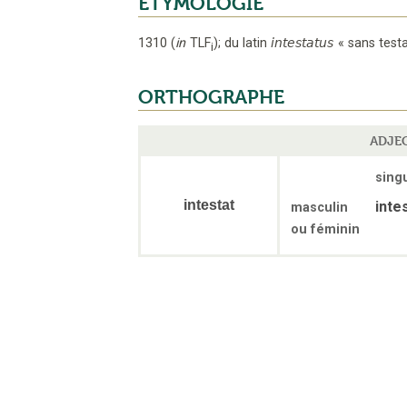
ÉTYMOLOGIE
1310
(
in
TLF
);
du latin
intestatus
«
sans test
i
ORTHOGRAPHE
ADJEC
singu
intestat
inte
masculin
ou féminin