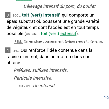
L'élevage intensif du porc, du poulet.
toit (vert) intensif
,
qui comporte un
3
écol.
épais substrat où poussent une grande variété
de végétaux, et dont l'accès est en tout temps
possible
(
:
toit (vert)
extensif
).
anton.
On emploie couramment
toiture (verte) intensive
.
REM.
Qui renforce l'idée contenue dans la
4
ling.
racine d'un mot, dans un mot ou dans une
phrase.
Préfixes, suffixes intensifs.
Particule intensive.
‒
Un intensif.
substvt