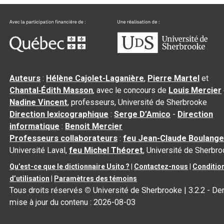
Auteurs
:
Hélène Cajolet-Laganière
,
Pierre Martel
et
Chantal‑Édith Masson
, avec le concours de
Louis Mercier
Nadine Vincent
, professeurs, Université de Sherbrooke
Direction lexicographique
:
Serge D’Amico
-
Direction
informatique
:
Benoit Mercier
Professeurs collaborateurs
:
feu Jean-Claude Boulange
Université Laval,
feu Michel Théoret
, Université de Sherbr
Qu’est-ce que le dictionnaire Usito ?
|
Contactez-nous
|
Conditio
d’utilisation
|
Paramètres des témoins
Tous droits réservés
©
Université de Sherbrooke |
3.2.2
- Der
mise à jour du contenu :
2026-08-03