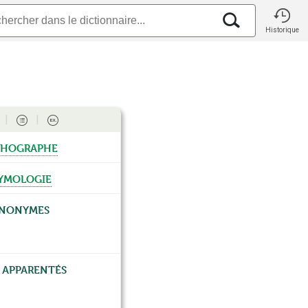
Historique
hographe
ymologie
ynonymes
 apparentés