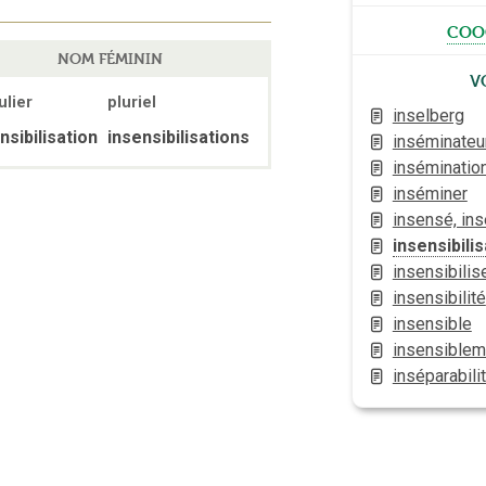
coo
NOM FÉMININ
V
ulier
pluriel
inselberg
nsibilisation
insensibilisations
inséminateur
inséminatio
inséminer
insensé, in
insensibilis
insensibilis
insensibilité
insensible
insensiblem
inséparabili