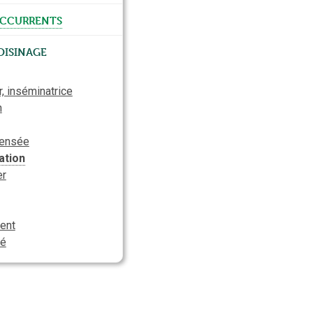
ccurrents
oisinage
, inséminatrice
n
sensée
ation
er
ent
té