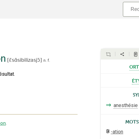
on
[
ɛ̃sɑ̃sibilizasjɔ̃
]
n.
f.
ort
ésultat.
ét
S
⇒
anesthésie
Mots
ion
.
-ation