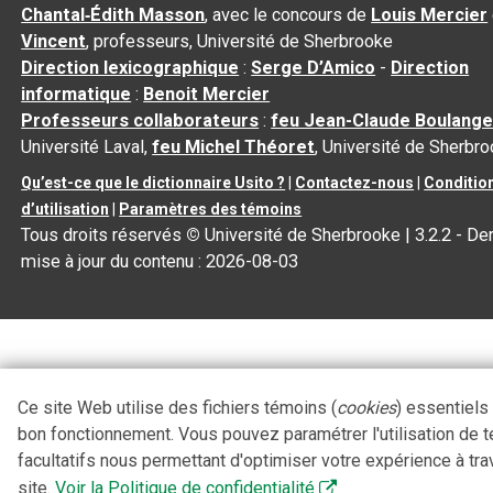
Chantal‑Édith Masson
, avec le concours de
Louis Mercier
Vincent
, professeurs, Université de Sherbrooke
Direction lexicographique
:
Serge D’Amico
-
Direction
informatique
:
Benoit Mercier
Professeurs collaborateurs
:
feu Jean-Claude Boulange
Université Laval,
feu Michel Théoret
, Université de Sherbr
Qu’est-ce que le dictionnaire Usito ?
|
Contactez-nous
|
Conditio
d’utilisation
|
Paramètres des témoins
Tous droits réservés
©
Université de Sherbrooke |
3.2.2
- Der
mise à jour du contenu :
2026-08-03
Ce site Web utilise des fichiers témoins (
cookies
) essentiels
bon fonctionnement. Vous pouvez paramétrer l'utilisation de 
facultatifs nous permettant d'optimiser votre expérience à tra
site.
Voir la Politique de confidentialité