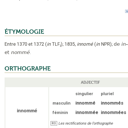
ÉTYMOLOGIE
Entre 1370 et 1372
(
in
TLF
);
1835
,
innomé
(
in
NPR
);
de
in-
i
et
nommé
.
ORTHOGRAPHE
ADJECTIF
singulier
pluriel
innommé
innommés
masculin
innommé
innommée
innommées
féminin
Les rectifications de l’orthographe
RO