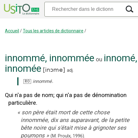
Accueil
/
Tous les articles de dictionnaire
/
innommé
,
innommée
innomé
,
ou
innomée
[
inɔme
]
adj.
.
innommé
RO
Qui n'a pas de nom
;
qui n'a pas de dénomination
particulière.
«
son père était mort de cette chose
innommée, dix ans auparavant, de la petite
bête noire qui s'était mise à grignoter ses
poumons
»
(M. Proulx,
1996).