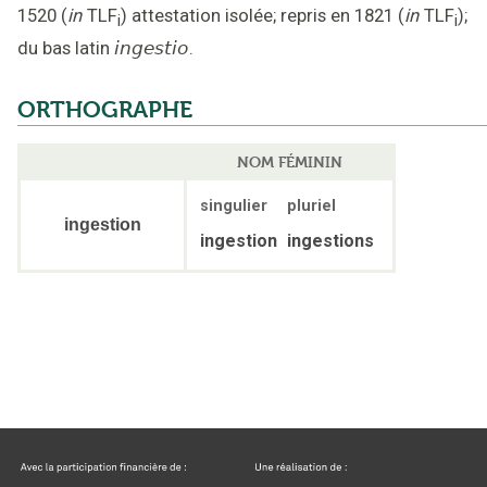
1520
(
in
TLF
)
attestation isolée
;
repris en 1821
(
in
TLF
);
i
i
du bas latin
ingestio
.
ORTHOGRAPHE
NOM FÉMININ
singulier
pluriel
ingestion
ingestion
ingestions