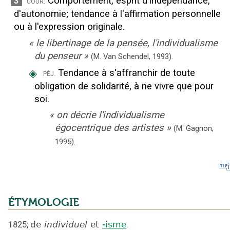
Comportement, esprit d'indépendance,
3
cour.
d'autonomie
;
tendance à l'affirmation personnelle
ou à l'expression originale.
«
le libertinage de la pensée, l'individualisme
du penseur
»
(M. Van Schendel,
1993).
◈
Tendance à s'affranchir de toute
péj.
obligation de solidarité, à ne vivre que pour
soi.
«
on décrie l'individualisme
égocentrique des artistes
»
(M. Gagnon,
1995).
ÉTYMOLOGIE
1825
;
de
individuel
et
-isme
.