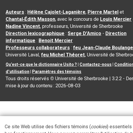
Auteurs
:
Hélène Cajolet-Laganière
,
Pierre Martel
et
Chantal‑Édith Masson
, avec le concours de
Louis Mercier
Nadine Vincent
, professeurs, Université de Sherbrooke
Direction lexicographique
:
Serge D’Amico
-
Direction
informatique
:
Benoit Mercier
Professeurs collaborateurs
:
feu Jean-Claude Boulange
Université Laval,
feu Michel Théoret
, Université de Sherbr
Qu’est-ce que le dictionnaire Usito ?
|
Contactez-nous
|
Conditio
d’utilisation
|
Paramètres des témoins
Tous droits réservés
©
Université de Sherbrooke |
3.2.2
- Der
mise à jour du contenu :
2026-08-03
Ce site Web utilise des fichiers témoins (
cookies
) essentiels