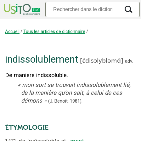
Accueil
/
Tous les articles de dictionnaire
/
indissolublement
[
ɛ̃disɔlybləmɑ̃
]
adv.
De manière indissoluble.
«
mon sort se trouvait indissolublement lié,
de la manière qu'on sait, à celui de ces
démons
»
(J. Benoit,
1981).
ÉTYMOLOGIE
1471
;
de
indissoluble
et
-ment
.