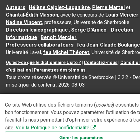
Auteurs
:
Hélène Cajolet-Laganière
,
Pierre Martel
et
Chantal‑Édith Masson
, avec le concours de
Louis Mercier
Nadine Vincent
, professeurs, Université de Sherbrooke
Direction lexicographique
:
Serge D’Amico
-
Direction
informatique
:
Benoit Mercier
Professeurs collaborateurs
:
feu Jean-Claude Boulange
Université Laval,
feu Michel Théoret
, Université de Sherbr
Qu’est-ce que le dictionnaire Usito ?
|
Contactez-nous
|
Conditio
d’utilisation
|
Paramètres des témoins
Tous droits réservés
©
Université de Sherbrooke |
3.2.2
- Der
mise à jour du contenu :
2026-08-03
Ce site Web utilise des fichiers témoins (
cookies
) essentiels
bon fonctionnement. Vous pouvez paramétrer l'utilisation de 
facultatifs nous permettant d'optimiser votre expérience à tra
site.
Voir la Politique de confidentialité
Gérer les paramètres