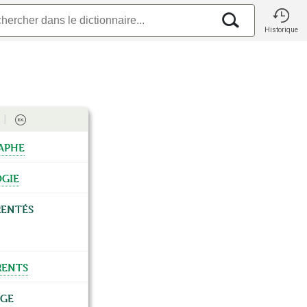
Historique
aphe
gie
rentés
ents
age