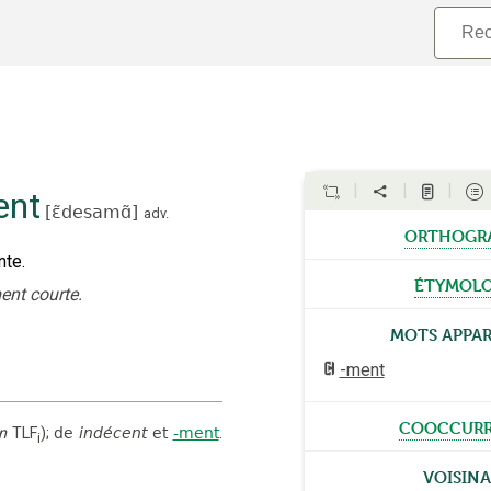
ent
[
ɛ̃desamɑ̃
]
adv.
orthogr
nte.
étymolo
nt courte.
Mots appa
-ment
cooccurr
n
TLF
);
de
indécent
et
-ment
.
i
Voisin