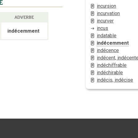
E
incursion
incurvation
ADVERBE
incurver
incus
indécemment
indatable
indécemment
indécence
indécent, indécent
indéchiffrable
indéchirable
indécis, indécise