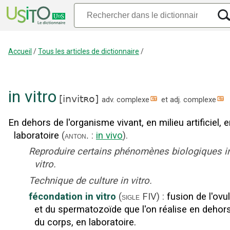
Accueil
/
Tous les articles de dictionnaire
/
in vitro
[
invitʀo
]
adv. complexe
et
adj. complexe
En dehors de l'organisme vivant, en milieu artificiel, 
laboratoire
(
:
in vivo
).
anton.
Reproduire certains phénomènes biologiques i
vitro.
Technique de culture in vitro.
fécondation in vitro
(
FIV
)
:
fusion de l'ovu
sigle
et du spermatozoïde que l'on réalise en dehor
du corps, en laboratoire.