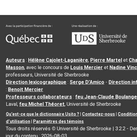
Auteurs
:
Hélène Cajolet-Laganière
,
Pierre Martel
et
Cha
Masson
, avec le concours de
Louis Mercier
et
Nadine Vin
professeurs, Université de Sherbrooke
Direction lexicographique
:
Serge D’Amico
-
Direction i
:
Benoit Mercier
Professeurs collaborateurs
:
feu Jean-Claude Boulange
Laval,
feu Michel Théoret
, Université de Sherbrooke
Qu’est-ce que le dictionnaire Usito ?
|
Contactez-nous
|
Conditio
d’utilisation
|
Paramètres des témoins
Tous droits réservés
©
Université de Sherbrooke |
3.2.2
- Der
jour du contenu :
2026-08-03