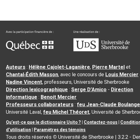
Auteurs
:
Hélène Cajolet-Laganière
,
Pierre Martel
et
Chantal‑Édith Masson
, avec le concours de
Louis Mercier
Nadine Vincent
, professeurs, Université de Sherbrooke
Direction lexicographique
:
Serge D’Amico
-
Direction
informatique
:
Benoit Mercier
Professeurs collaborateurs
:
feu Jean-Claude Boulange
Université Laval,
feu Michel Théoret
, Université de Sherbr
Qu’est-ce que le dictionnaire Usito ?
|
Contactez-nous
|
Conditio
d’utilisation
|
Paramètres des témoins
Tous droits réservés
©
Université de Sherbrooke |
3.2.2
- Der