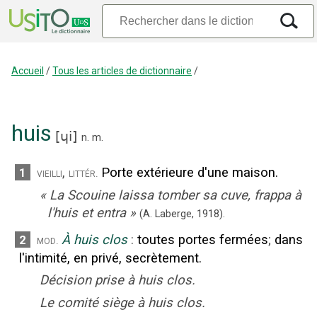
Accueil
/
Tous les articles de dictionnaire
/
huis
[
ɥi
]
n.
m.
,
Porte extérieure d'une maison.
1
vieilli
littér.
«
La Scouine laissa tomber sa cuve, frappa à
l'huis et entra
»
(A. Laberge,
1918).
À huis clos
:
toutes portes fermées
;
dans
2
mod.
l'intimité, en privé, secrètement.
Décision prise à huis clos.
Le comité siège à huis clos.