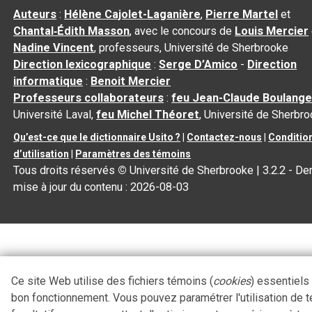
Auteurs
:
Hélène Cajolet-Laganière
,
Pierre Martel
et
Chantal‑Édith Masson
, avec le concours de
Louis Mercier
Nadine Vincent
, professeurs, Université de Sherbrooke
Direction lexicographique
:
Serge D’Amico
-
Direction
informatique
:
Benoit Mercier
Professeurs collaborateurs
:
feu Jean-Claude Boulange
Université Laval,
feu Michel Théoret
, Université de Sherbr
Qu’est-ce que le dictionnaire Usito ?
|
Contactez-nous
|
Conditio
d’utilisation
|
Paramètres des témoins
Tous droits réservés
©
Université de Sherbrooke |
3.2.2
- Der
mise à jour du contenu :
2026-08-03
Ce site Web utilise des fichiers témoins (
cookies
) essentiels
bon fonctionnement. Vous pouvez paramétrer l'utilisation de 