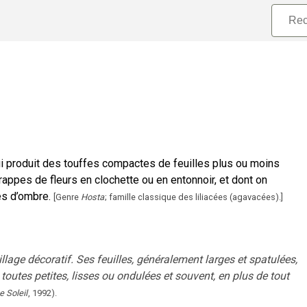
qui produit des touffes compactes de feuilles plus ou moins
appes de fleurs en clochette ou en entonnoir, et dont on
es d’ombre.
[
Genre
Hosta
; famille classique des liliacées (agavacées).
]
illage décoratif. Ses feuilles, généralement larges et spatulées,
 toutes petites, lisses ou ondulées et souvent, en plus de tout
e Soleil
,
1992
).