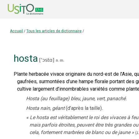
Accueil
/
Tous les articles de dictionnaire
/
hosta
[
'ɔstɑ
]
n.
m.
Plante herbacée vivace originaire du nord-est de l’Asie, 
gaufrées, surmontées d’une hampe florale portant des gr
cultive largement d’innombrables variétés comme plant
Hosta (au feuillage) bleu, jaune, vert, panaché.
Hosta nain, géant
(d’après la taille)
.
«
Le hosta est véritablement le roi des vivaces à feu
mais parfois étroites, peuvent être très grandes ou
cela, fortement marbrées de blanc ou de jaune
»
(
L