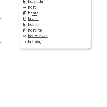
hospodar
host
hosta
hostie
hostile
hostilité
hot-chicken
hot-dog