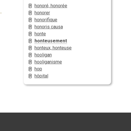
honoré, honorée
honorer
honorifique
honoris causa
honte
honteusement
honteux, honteuse
hooligan
hooliganisme
hop
hôpital