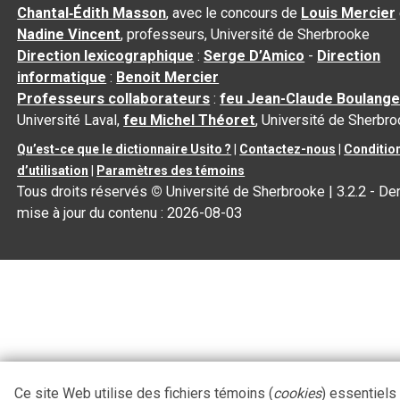
Chantal‑Édith Masson
, avec le concours de
Louis Mercier
Nadine Vincent
, professeurs, Université de Sherbrooke
Direction lexicographique
:
Serge D’Amico
-
Direction
informatique
:
Benoit Mercier
Professeurs collaborateurs
:
feu Jean-Claude Boulange
Université Laval,
feu Michel Théoret
, Université de Sherbr
Qu’est-ce que le dictionnaire Usito ?
|
Contactez-nous
|
Conditio
d’utilisation
|
Paramètres des témoins
Tous droits réservés
©
Université de Sherbrooke |
3.2.2
- Der
mise à jour du contenu :
2026-08-03
Ce site Web utilise des fichiers témoins (
cookies
) essentiels