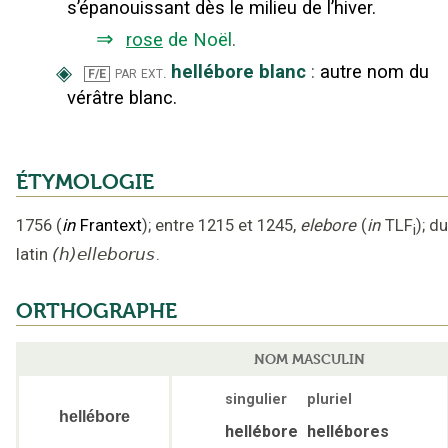
s’épanouissant dès le milieu de l’hiver.
⇒
rose
de Noël
.
◈
hellébore blanc
:
autre nom du
par ext.
F/E
vérâtre blanc.
ÉTYMOLOGIE
1756
(
in
Frantext
);
entre 1215 et 1245
,
elebore
(
in
TLF
);
du
i
latin
(h)elleborus
.
ORTHOGRAPHE
NOM MASCULIN
singulier
pluriel
hellébore
hellébore
hellébores