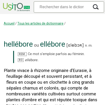
Accueil
/
Tous les articles de dictionnaire
/
hellébore
ellébore
ou
[
ɛlebɔʀ
]
n.
m.
Ce mot s'emploie parfois au féminin.
REM.
.
ellébore
RO
Plante vivace à rhizome originaire d’Eurasie, à
feuillage découpé et souvent persistant, et à
fleurs en coupe ou en clochette à cinq grands
sépales charnus et colorés, qui compte de
nombreuses variétés cultivées surtout comme
plantes d’ombre et qui est réputée toxique dans