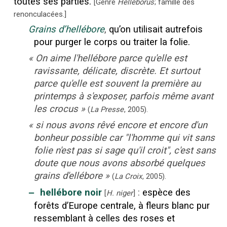
toutes ses parties.
[
Genre
Helleborus
; famille des
renonculacées.
]
Grains d’hellébore
,
qu’on utilisait autrefois
pour purger le corps ou traiter la folie.
«
On aime l'hellébore parce qu'elle est
ravissante, délicate, discrète. Et surtout
parce qu'elle est souvent la première au
printemps à s'exposer, parfois même avant
les crocus
»
(
La Presse
,
2005
).
«
si nous avons rêvé encore et encore d'un
bonheur possible car "l'homme qui vit sans
folie n'est pas si sage qu'il croit", c'est sans
doute que nous avons absorbé quelques
grains d'ellébore
»
(
La Croix
,
2005
).
‒
hellébore noir
:
espèce des
[
H. niger
]
forêts d’Europe centrale, à fleurs blanc pur
ressemblant à celles des roses et