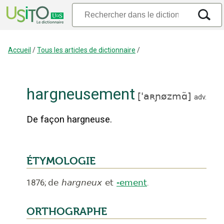
Accueil
/
Tous les articles de dictionnaire
/
hargneusement
[
'aʀɲøzmɑ̃
]
adv.
De façon hargneuse.
ÉTYMOLOGIE
1876
;
de
hargneux
et
-ement
.
ORTHOGRAPHE