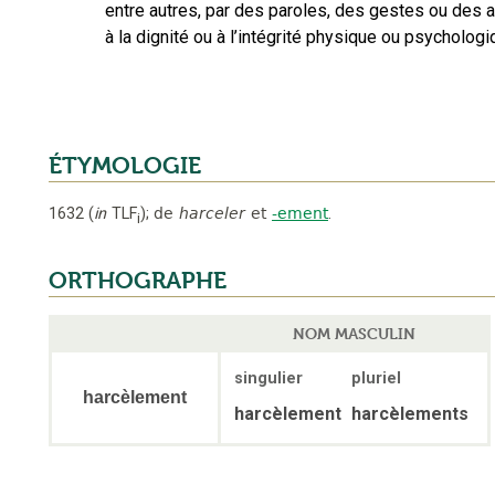
entre autres, par des paroles, des gestes ou des ac
à la dignité ou à l’intégrité physique ou psycholog
ÉTYMOLOGIE
1632
(
in
TLF
);
de
harceler
et
-ement
.
i
ORTHOGRAPHE
NOM MASCULIN
singulier
pluriel
harcèlement
harcèlement
harcèlements