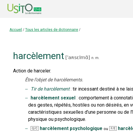
Accueil
/
Tous les articles de dictionnaire
/
harcèlement
[
'aʀsɛlmɑ̃
]
n.
m.
Action de harceler.
Être l’objet de harcèlements.
‒
Tir de harcèlement
:
tir incessant destiné à ne lai
‒
harcèlement sexuel
:
comportement à connotatio
des gestes, répétés, hostiles ou non désirés, en vu
caractéristiques sexuelles d’une personne ou de l’hu
physique ou psychologique.
‒
harcèlement psychologique
harcèl
ou
Q/C
F/E