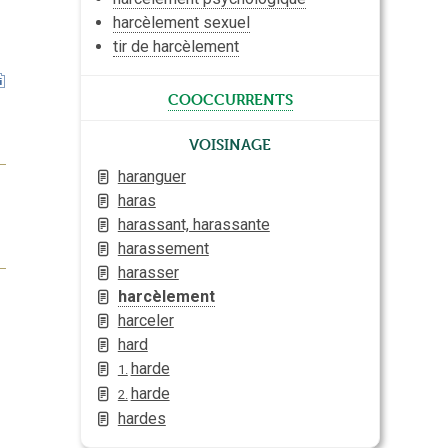
harcèlement sexuel
tir de harcèlement
cooccurrents
Voisinage
haranguer
haras
harassant, harassante
harassement
harasser
harcèlement
harceler
hard
harde
1.
harde
2.
hardes