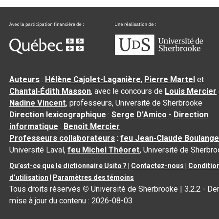
Auteurs
:
Hélène Cajolet-Laganière
,
Pierre Martel
et
Chantal‑Édith Masson
, avec le concours de
Louis Mercier
Nadine Vincent
, professeurs, Université de Sherbrooke
Direction lexicographique
:
Serge D’Amico
-
Direction
informatique
:
Benoit Mercier
Professeurs collaborateurs
:
feu Jean-Claude Boulange
Université Laval,
feu Michel Théoret
, Université de Sherbr
Qu’est-ce que le dictionnaire Usito ?
|
Contactez-nous
|
Conditio
d’utilisation
|
Paramètres des témoins
Tous droits réservés
©
Université de Sherbrooke |
3.2.2
- Der
mise à jour du contenu :
2026-08-03