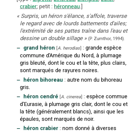
crabier
;
petit
:
héronneau
.]
«
Surpris, un héron s'élance, s'affole, traverse
le regard avec de lourds battements d'ailes;
l'extrémité de ses pattes traîne dans l'eau et
dessine un double sillage
»
(P. Zumthor,
1994).
‒
grand héron
:
grande espèce
[
A. herodias
]
commune d’Amérique du Nord, à plumage
gris bleuté, dont le cou et la tête, plus clairs,
sont marqués de rayures noires.
‒
héron bihoreau
:
autre nom du bihoreau
gris.
‒
héron cendré
:
espèce commue
[
A. cinerea
]
d’Eurasie, à plumage gris clair, dont le cou et
la tête (généralement blancs), ainsi que les
épaules, sont marqués de noir.
‒
héron crabier
:
nom donné à diverses