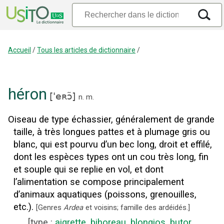
Accueil
/
Tous les articles de dictionnaire
/
héron
[
'eʀɔ̃
]
n.
m.
Oiseau de type échassier, généralement de grande
taille, à très longues pattes et à plumage gris ou
blanc, qui est pourvu d’un bec long, droit et effilé,
dont les espèces types ont un cou très long, fin
et souple qui se replie en vol, et dont
l’alimentation se compose principalement
d’animaux aquatiques (poissons, grenouilles,
etc.).
[
Genres
Ardea
et voisins; famille des ardéidés.
]
[
type
:
aigrette
,
bihoreau
,
blongios
,
butor
,