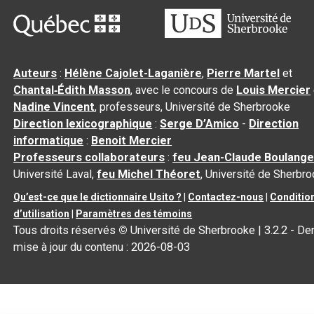
Auteurs
:
Hélène Cajolet-Laganière
,
Pierre Martel
et
Chantal‑Édith Masson
, avec le concours de
Louis Mercier
Nadine Vincent
, professeurs, Université de Sherbrooke
Direction lexicographique
:
Serge D’Amico
-
Direction
informatique
:
Benoit Mercier
Professeurs collaborateurs
:
feu Jean-Claude Boulange
Université Laval,
feu Michel Théoret
, Université de Sherbr
Qu’est-ce que le dictionnaire Usito ?
|
Contactez-nous
|
Conditio
d’utilisation
|
Paramètres des témoins
Tous droits réservés
©
Université de Sherbrooke |
3.2.2
- Der
mise à jour du contenu :
2026-08-03