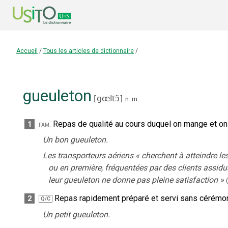
Accueil
/
Tous les articles de dictionnaire
/
gueuleton
[
gœltɔ̃
]
n.
m.
Repas de qualité au cours duquel on mange et on
1
fam.
Un bon gueuleton.
Les transporteurs aériens
«
cherchent à atteindre le
ou en première, fréquentées par des clients assid
leur gueuleton ne donne pas pleine satisfaction
»
(
Repas rapidement préparé et servi sans cérémon
2
Q/C
Un petit gueuleton.