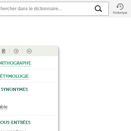
Historique
orthographe
étymologie
Synonymes
able
Sous-entrées