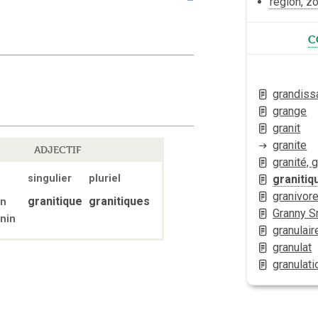
région, z
c
grandiss
grange
granit
granite
ADJECTIF
granité, 
granitiq
singulier
pluriel
granivor
granitique
granitiques
in
Granny S
nin
granulair
granulat
granulati