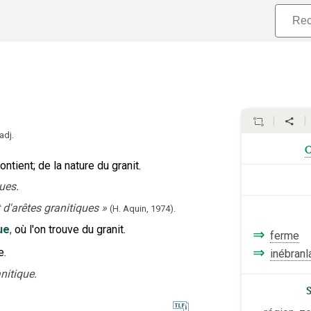
adj.
contient
;
de la nature du granit.
ues.
 d'arêtes granitiques
»
(H. Aquin,
1974).
ue
,
où l'on trouve du granit.
⇒
ferme
⇒
e.
inébranl
nitique.