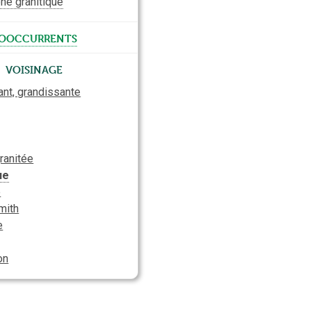
one granitique
ooccurrents
Voisinage
ant, grandissante
granitée
ue
e
mith
e
on