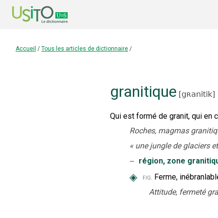
Accueil
/
Tous les articles de dictionnaire
/
granitique
[
gʀanitik
]
Qui est formé de granit, qui en 
Roches, magmas granitiq
«
une jungle de glaciers et
‒
région, zone granitiq
◈
Ferme, inébranlabl
fig.
Attitude, fermeté gra