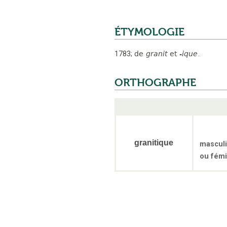
ÉTYMOLOGIE
1783
;
de
granit
et
-ique
.
ORTHOGRAPHE
granitique
mascul
ou fémi