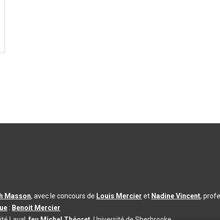
th Masson
, avec le concours de
Louis Mercier
et
Nadine Vincent
, prof
que
:
Benoit Mercier
ité Laval,
feu Michel Théoret
, Université de Sherbrooke