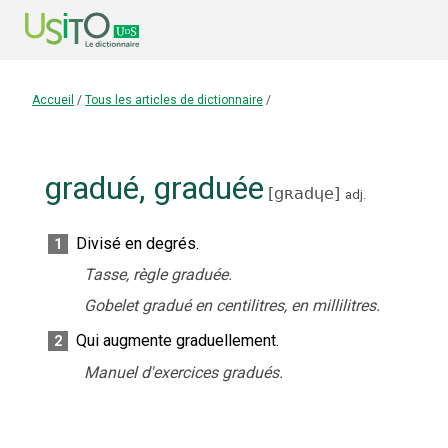
Accueil
/
Tous les articles de dictionnaire
/
gradué
,
graduée
[
gʀadɥe
]
adj.
Divisé en degrés.
1
Tasse, règle graduée.
Gobelet gradué en centilitres, en millilitres.
Qui augmente graduellement.
2
Manuel d'exercices gradués.