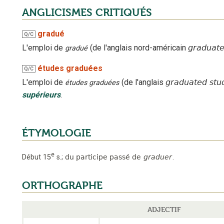
ANGLICISMES CRITIQUÉS
gradué
Q/C
L'emploi
de
(
de l'anglais nord-américain
graduat
gradué
études graduées
Q/C
L'emploi
de
(
de l'anglais
graduated stu
études graduées
supérieurs
.
ÉTYMOLOGIE
e
Début 15
s.
;
du participe passé de
graduer
.
ORTHOGRAPHE
ADJECTIF