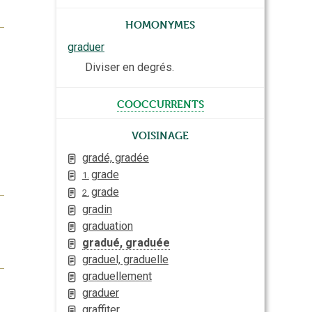
Homonymes
graduer
Diviser en degrés.
cooccurrents
Voisinage
gradé, gradée
grade
1.
grade
2.
gradin
graduation
gradué, graduée
graduel, graduelle
graduellement
graduer
graffiter