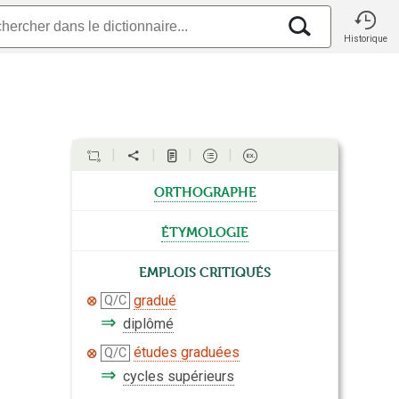
Historique
orthographe
étymologie
Emplois critiqués
gradué
Q/C
⇒
diplômé
études graduées
Q/C
⇒
cycles supérieurs