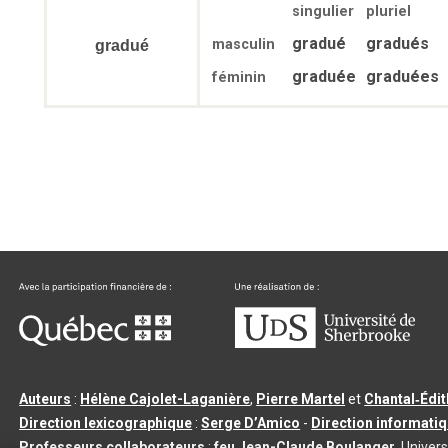
singulier
pluriel
gradué
gradués
masculin
gradué
graduée
graduées
féminin
Auteurs
:
Hélène Cajolet-Laganière
,
Pierre Martel
et
Chantal‑Édi
Direction lexicographique
:
Serge D’Amico
-
Direction informati
Professeurs collaborateurs
:
feu Jean-Claude Boulanger
, Univers