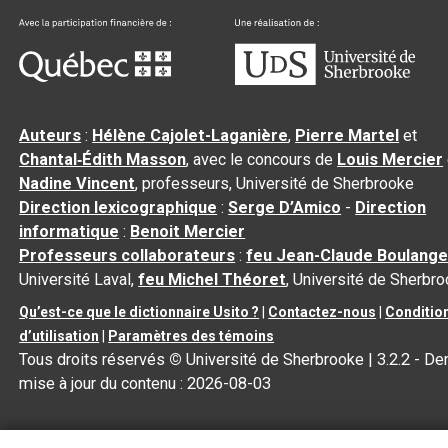
Auteurs
:
Hélène Cajolet-Laganière
,
Pierre Martel
et
Chantal‑Édith Masson
, avec le concours de
Louis Mercier
Nadine Vincent
, professeurs, Université de Sherbrooke
Direction lexicographique
:
Serge D’Amico
-
Direction
informatique
:
Benoit Mercier
Professeurs collaborateurs
:
feu Jean-Claude Boulange
Université Laval,
feu Michel Théoret
, Université de Sherbr
Qu’est-ce que le dictionnaire Usito ?
|
Contactez-nous
|
Conditio
d’utilisation
|
Paramètres des témoins
Tous droits réservés
©
Université de Sherbrooke |
3.2.2
- Der
mise à jour du contenu :
2026-08-03