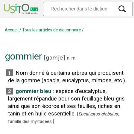
Accueil
/
Tous les articles de dictionnaire
/
gommier
[
gɔmje
]
n.
m.
Nom donné à certains arbres qui produisent
1
de la gomme (acacia, eucalyptus, mimosa, etc.).
gommier bleu
:
espèce d'eucalyptus,
2
largement répandue pour son feuillage bleu-gris
ainsi que son écorce et ses feuilles, riches en
tanin et en huile essentielle.
[
Eucalyptus globulus
;
famille des myrtacées.
]