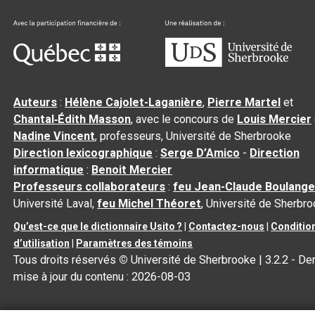
Auteurs
:
Hélène Cajolet-Laganière
,
Pierre Martel
et
Chantal‑Édith Masson
, avec le concours de
Louis Mercier
Nadine Vincent
, professeurs, Université de Sherbrooke
Direction lexicographique
:
Serge D’Amico
-
Direction
informatique
:
Benoit Mercier
Professeurs collaborateurs
:
feu Jean-Claude Boulange
Université Laval,
feu Michel Théoret
, Université de Sherbr
Qu’est-ce que le dictionnaire Usito ?
|
Contactez-nous
|
Conditio
d’utilisation
|
Paramètres des témoins
Tous droits réservés
©
Université de Sherbrooke |
3.2.2
- Der
mise à jour du contenu :
2026-08-03