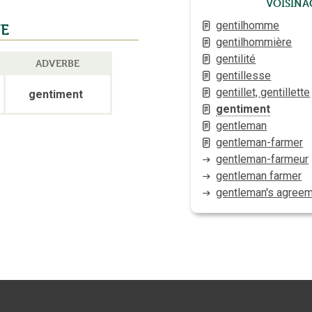
Voisina
gentilhomme
E
gentilhommière
gentilité
ADVERBE
gentillesse
gentillet, gentillette
gentiment
gentiment
gentleman
gentleman-farmer
gentleman-farmeur
gentleman farmer
gentleman's agree