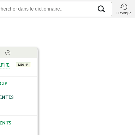
Historique
aphe
e
MEQ - 6
gie
entés
ents