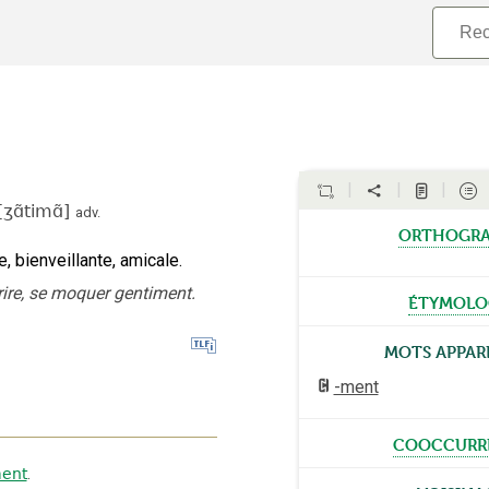
[
ʒɑ̃timɑ̃
]
adv.
orthogr
, bienveillante, amicale.
ire, se moquer gentiment.
étymolo
Mots appar
-ment
cooccurr
ent
.