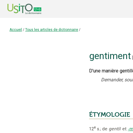
Accueil
/
Tous les articles de dictionnaire
/
gentiment
D'une manière gentille
Demander, sour
ÉTYMOLOGIE
e
12
s.
;
de
gentil
et
-m