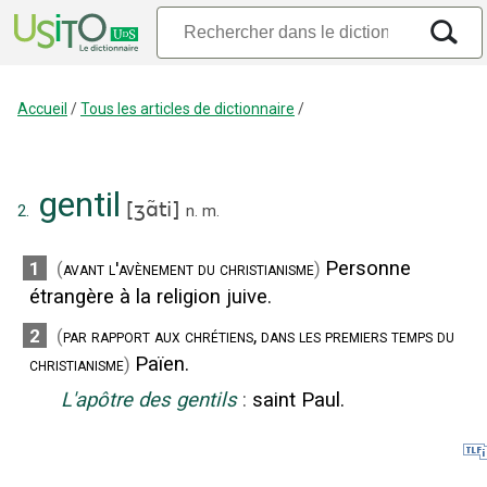
Accueil
/
Tous les articles de dictionnaire
/
gentil
[
ʒɑ̃ti
]
2.
n.
m.
Personne
1
(
avant l'avènement du christianisme
)
étrangère à la religion juive.
2
(
par rapport aux chrétiens, dans les premiers temps du
Païen.
christianisme
)
L'apôtre des gentils
:
saint Paul.