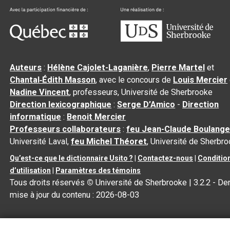
Auteurs
:
Hélène Cajolet-Laganière
,
Pierre Martel
et
Chantal‑Édith Masson
, avec le concours de
Louis Mercier
Nadine Vincent
, professeurs, Université de Sherbrooke
Direction lexicographique
:
Serge D’Amico
-
Direction
informatique
:
Benoit Mercier
Professeurs collaborateurs
:
feu Jean-Claude Boulange
Université Laval,
feu Michel Théoret
, Université de Sherbr
Qu’est-ce que le dictionnaire Usito ?
|
Contactez-nous
|
Conditio
d’utilisation
|
Paramètres des témoins
Tous droits réservés
©
Université de Sherbrooke |
3.2.2
- Der
mise à jour du contenu :
2026-08-03