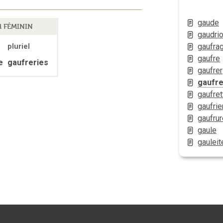
gaude
 FÉMININ
gaudrio
gaufra
pluriel
gaufre
e
gaufreries
gaufrer
gaufre
gaufret
gaufrie
gaufrur
gaule
gauleit