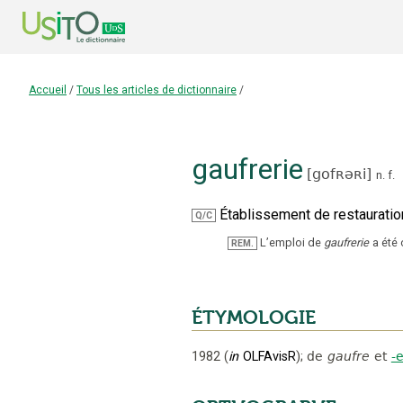
Accueil
/
Tous les articles de dictionnaire
/
gaufrerie
[
gofʀəʀi
]
n.
f.
Établissement de restauration
Q/C
L’emploi de
gaufrerie
a été 
REM.
ÉTYMOLOGIE
1982
(
in
OLFAvisR
);
de
gaufre
et
-