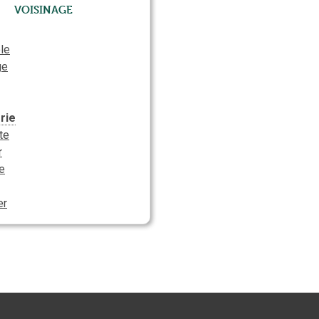
Voisinage
le
ge
rie
te
r
e
er