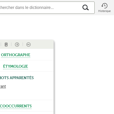
Historique
orthographe
étymologie
Mots apparentés
rant
cooccurrents