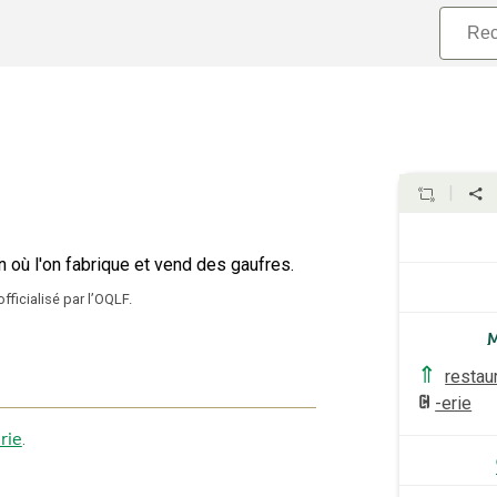
 où l'on fabrique et vend des gaufres.
officialisé par l’OQLF.
⇑
restau
-erie
erie
.