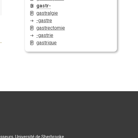
gastr-
gastralgie
-gastre
gastrectomie
-gastrie
gastrique
esseurs, Université de Sherbrooke