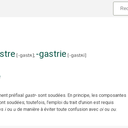
stre
-gastrie
[
-gastʀ
]
;
[
-gastʀi
]
.
ent préfixal
gastr-
sont soudées. En principe, les composantes
ont soudées; toutefois, l'emploi du trait d'union est requis
es
i
ou
u
de manière à éviter toute confusion avec
oi
ou
ou
.