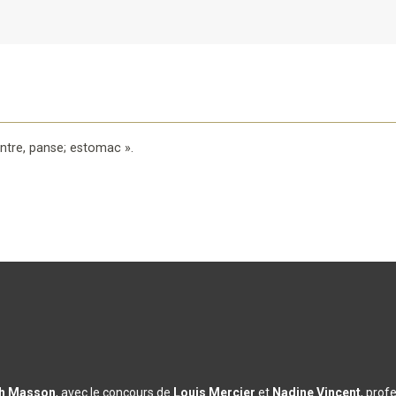
ntre, panse; estomac
».
th Masson
, avec le concours de
Louis Mercier
et
Nadine Vincent
, prof