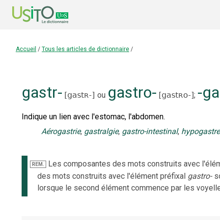
Accueil
/
Tous les articles de dictionnaire
/
gastr-
gastro-
-ga
[
gastʀ-
]
ou
[
gastʀo-
]
;
Indique un lien avec l'estomac, l'abdomen.
Aérogastrie
,
gastralgie
,
gastro-intestinal
,
hypogastre
Les composantes des mots construits avec l'élém
REM.
des mots construits avec l'élément préfixal
gastro-
s
lorsque le second élément commence par les voyell