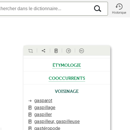
Historique
étymologie
cooccurrents
Voisinage
gasparot
gaspillage
gaspiller
gaspilleur, gaspilleuse
gastéropode