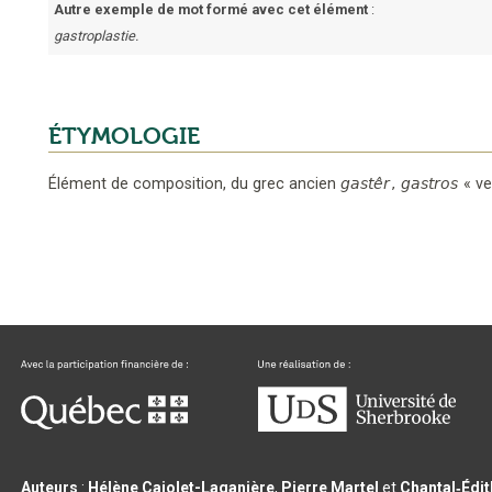
Autre exemple de mot formé avec cet élément
:
gastroplastie.
ÉTYMOLOGIE
Élément de composition,
du grec ancien
gastêr
,
gastros
«
ve
Auteurs
:
Hélène Cajolet-Laganière
,
Pierre Martel
et
Chantal‑Édi