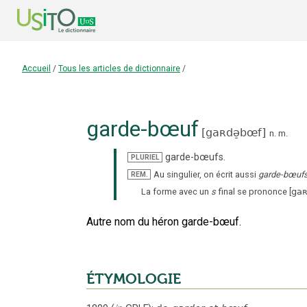
Accueil
/
Tous les articles de dictionnaire
/
garde-bœuf
[
gaʀdə̠bœf
]
n.
m.
garde-bœufs
.
PLURIEL
Au singulier, on écrit aussi
garde-bœuf
REM.
La forme avec un
s
final se prononce
[
gaʀ
Autre nom du héron garde-bœuf.
ÉTYMOLOGIE