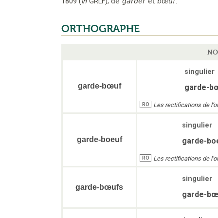
1809
(
in
GRLF
);
de
garder
et
bœuf
.
ORTHOGRAPHE
NO
singulier
garde-bœuf
garde-b
Les rectifications de l
RO
singulier
garde-boeuf
garde-bo
Les rectifications de l
RO
singulier
garde-bœufs
garde-bœ