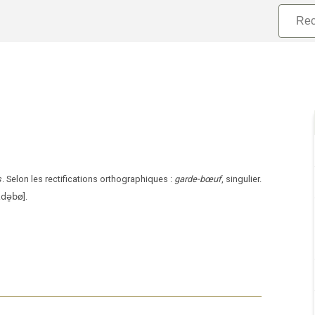
s
.
Selon les rectifications orthographiques
:
garde-bœuf
,
singulier
.
də̠bø
]
.