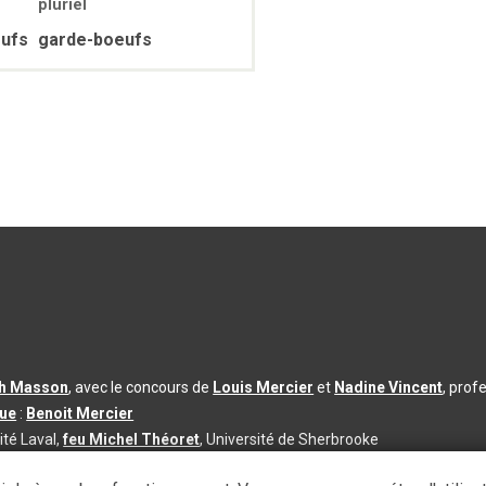
pluriel
eufs
garde-boeufs
th Masson
, avec le concours de
Louis Mercier
et
Nadine Vincent
, prof
que
:
Benoit Mercier
ité Laval,
feu Michel Théoret
, Université de Sherbrooke
s d’utilisation
|
Paramètres des témoins