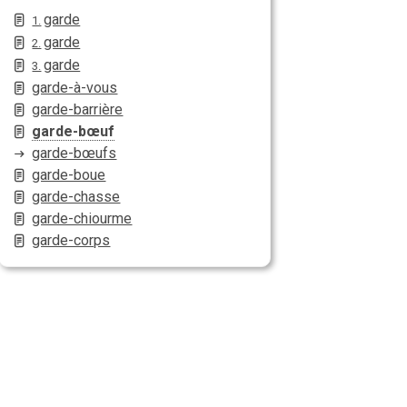
garde
1.
garde
2.
garde
3.
garde-à-vous
garde-barrière
garde-bœuf
garde-bœufs
garde-boue
garde-chasse
garde-chiourme
garde-corps