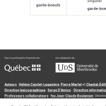
singulier
garde-boeufs
garde-bo
Auteurs
:
Hélène Cajolet-Laganière
,
Pierre Martel
et
Chantal‑Édi
Direction lexicographique
:
Serge D’Amico
-
Direction informati
Professeurs collaborateurs
:
feu Jean-Claude Boulanger
, Univers
Qu’est-ce que le dictionnaire Usito ?
|
Contactez-nous
|
Condition