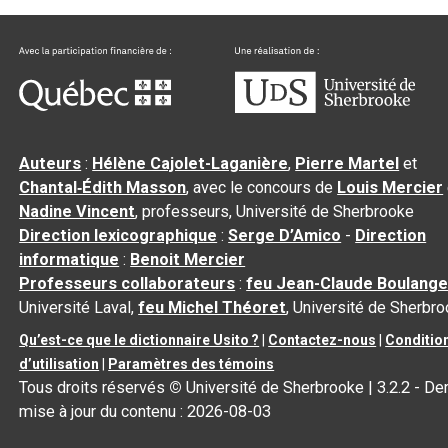
Auteurs
:
Hélène Cajolet-Laganière
,
Pierre Martel
et
Chantal‑Édith Masson
, avec le concours de
Louis Mercier
Nadine Vincent
, professeurs, Université de Sherbrooke
Direction lexicographique
:
Serge D’Amico
-
Direction
informatique
:
Benoit Mercier
Professeurs collaborateurs
:
feu Jean-Claude Boulange
Université Laval,
feu Michel Théoret
, Université de Sherbr
Qu’est-ce que le dictionnaire Usito ?
|
Contactez-nous
|
Conditio
d’utilisation
|
Paramètres des témoins
Tous droits réservés
©
Université de Sherbrooke |
3.2.2
- Der
mise à jour du contenu :
2026-08-03