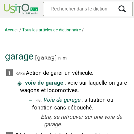
Accueil
/
Tous les articles de dictionnaire
/
garage
[
gaʀaʒ
]
n.
m.
Action de garer un véhicule.
1
rare
◈
voie de garage
:
voie sur laquelle on gare
wagons et locomotives.
‒
Voie de garage
:
situation ou
fig.
fonction sans débouché.
Être, se retrouver sur une voie de
garage.