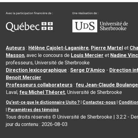
Auteurs
:
Hélène Cajolet-Laganière
,
Pierre Martel
et
Cha
Masson
, avec le concours de
Louis Mercier
et
Nadine Vin
professeurs, Université de Sherbrooke
Direction lexicographique
:
Serge D’Amico
-
Direction i
Benoit Mercier
Professeurs collaborateurs
:
feu Jean-Claude Boulange
Laval,
feu Michel Théoret
, Université de Sherbrooke
Qu’est-ce que le dictionnaire Usito ?
|
Contactez-nous
|
Condition
|
Paramètres des témoins
Tous droits réservés
©
Université de Sherbrooke |
3.2.2
- Der
jour du contenu :
2026-08-03