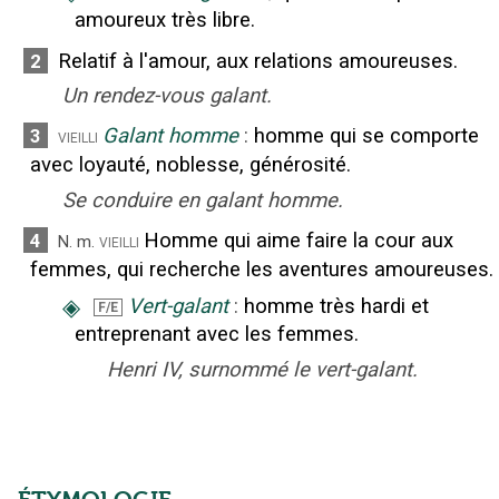
amoureux très libre.
Relatif à l'amour, aux relations amoureuses.
2
Un rendez-vous galant.
Galant homme
:
homme qui se comporte
3
vieilli
avec loyauté, noblesse, générosité.
Se conduire en galant homme.
Homme qui aime faire la cour aux
4
vieilli
N.
m.
femmes, qui recherche les aventures amoureuses.
◈
Vert-galant
:
homme très hardi et
F/E
entreprenant avec les femmes.
Henri IV, surnommé le vert-galant.