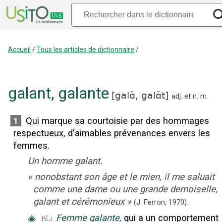
Accueil
/
Tous les articles de dictionnaire
/
galant
,
galante
[
galɑ̃,
galɑ̃t
]
adj.
et
n.
m.
Qui marque sa courtoisie par des hommages
1
respectueux, d'aimables prévenances envers les
femmes.
Un homme galant.
«
nonobstant son âge et le mien, il me saluait
comme une dame ou une grande demoiselle,
galant et cérémonieux
»
(J. Ferron,
1970).
◈
Femme galante
,
qui a un comportement
péj.