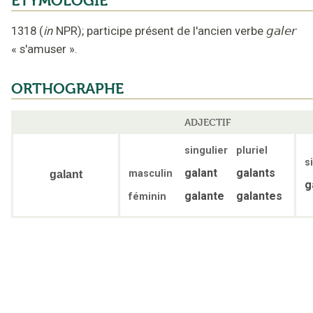
ÉTYMOLOGIE
1318
(
in
NPR
);
participe présent de l'ancien verbe
galer
«
s'amuser
».
ORTHOGRAPHE
ADJECTIF
singulier
pluriel
s
galant
galants
masculin
galant
g
galante
galantes
féminin