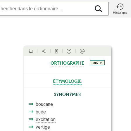
Historique
orthographe
e
MEQ - 4
étymologie
Synonymes
⇒
boucane
⇒
buée
⇒
excitation
⇒
vertige