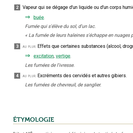
Vapeur qui se dégage d'un liquide ou d'un corps humid
2
⇒
buée
.
Fumée qui s'élève du sol, d'un lac.
«
La fumée de leurs haleines s'échappe en nuages 
Effets que certaines substances (alcool, drogu
3
au plur.
⇒
excitation
,
vertige
.
Les fumées de l'ivresse.
Excréments des cervidés et autres gibiers.
4
au plur.
Les fumées de chevreuil, de sanglier.
ÉTYMOLOGIE
e