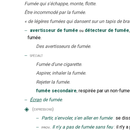
Fumée qui s'échappe, monte, flotte.
Être incommodé par la fumée.
«
de légères fumées qui dansent sur un tapis de bra
‒
avertisseur de fumée
détecteur de fumée
,
ou
fumée.
Des avertisseurs de fumée.
‒
spécialt
Fumée d'une cigarette.
Aspirer, inhaler la fumée.
Rejeter la fumée.
fumée secondaire
,
respirée par un non-fumeu
‒
Écran
de fumée
.
◈
(expressions)
‒
Partir, s'envoler, s'en aller en fumée
:
se diss
‒
Il n'y a pas de fumée sans feu
:
il n'y 
prov.