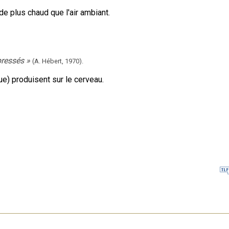
e plus chaud que l'air ambiant.
pressés
»
(A. Hébert,
1970).
e) produisent sur le cerveau.