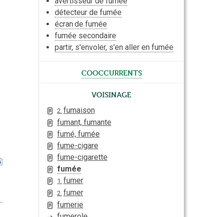
avertisseur de fumée
détecteur de fumée
écran
de fumée
fumée secondaire
partir, s'envoler, s'en aller en fumée
cooccurrents
Voisinage
fumaison
2.
fumant, fumante
fumé, fumée
fume-cigare
fume-cigarette
fumée
fumer
1.
fumer
2.
fumerie
fumerole