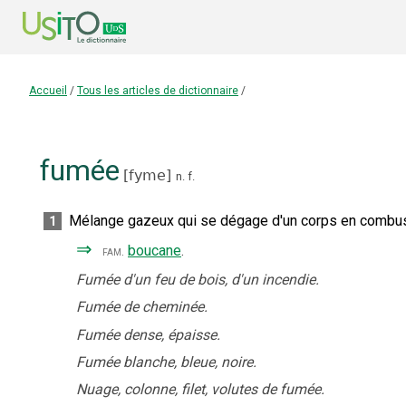
Accueil
/
Tous les articles de dictionnaire
/
fumée
[
fyme
]
n.
f.
Mélange gazeux qui se dégage d'un corps en combust
1
⇒
boucane
.
fam.
Fumée d'un feu de bois, d'un incendie.
Fumée de cheminée.
Fumée dense, épaisse.
Fumée blanche, bleue, noire.
Nuage, colonne, filet, volutes de fumée.