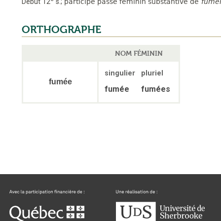
Début 12
s.
;
participe passé féminin substantivé de
fume
ORTHOGRAPHE
NOM FÉMININ
singulier
pluriel
fumée
fumée
fumées