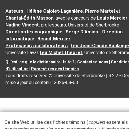
Auteurs
:
Hélène Cajolet-Laganière
,
Pierre Martel
et
Chantal‑Édith Masson
, avec le concours de
Louis Mercier
Nadine Vincent
, professeurs, Université de Sherbrooke
Direction lexicographique
:
Serge D’Amico
-
Direction
informatique
:
Benoit Mercier
Professeurs collaborateurs
:
feu Jean-Claude Boulange
Université Laval,
feu Michel Théoret
, Université de Sherbr
Qu’est-ce que le dictionnaire Usito ?
|
Contactez-nous
|
Conditio
d’utilisation
|
Paramètres des témoins
Tous droits réservés
©
Université de Sherbrooke |
3.2.2
- Der
mise à jour du contenu :
2026-08-03
Ce site Web utilise des fichiers témoins (
cookies
) essentiels