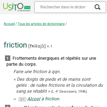
Accueil
/
Tous les articles de dictionnaire
/
friction
[
fʀiksjɔ̃
]
n.
f.
Frottements énergiques et répétés sur une
1
partie du corps.
Faire une friction à qqn.
«
Des doigts de pieds et de mains sont
gelés : de rudes frictions et la circulation du
sang se rétablit
»
(L.-P. Desrosiers,
1946).
‒
Alcool
à friction
.
Q/C