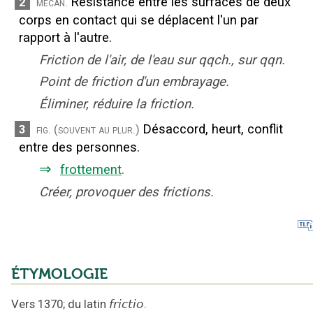
Résistance entre les surfaces de deux
2
mécan.
corps en contact qui se déplacent l'un par
rapport à l'autre.
Friction de l'air, de l'eau sur qqch., sur qqn.
Point de friction d'un embrayage.
Éliminer, réduire la friction.
Désaccord, heurt, conflit
3
fig.
(souvent au plur.)
entre des personnes.
⇒
frottement
.
Créer, provoquer des frictions.
ÉTYMOLOGIE
Vers 1370
;
du latin
frictio
.