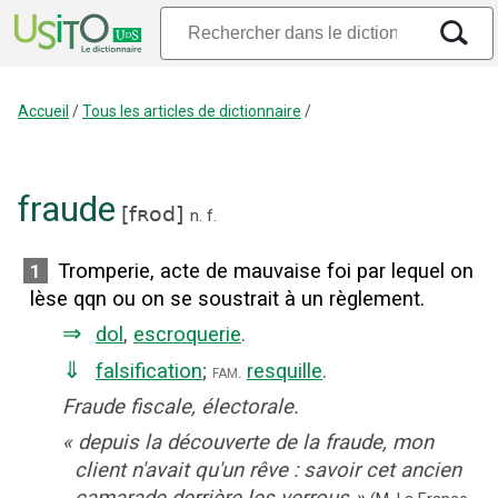
Accueil
/
Tous les articles de dictionnaire
/
fraude
[
fʀod
]
n.
f.
Tromperie, acte de mauvaise foi par lequel on
1
lèse qqn ou on se soustrait à un règlement.
⇒
dol
,
escroquerie
.
⇓
falsification
;
resquille
.
fam.
Fraude fiscale, électorale.
«
depuis la découverte de la fraude, mon
client n'avait qu'un rêve : savoir cet ancien
camarade derrière les verrous
»