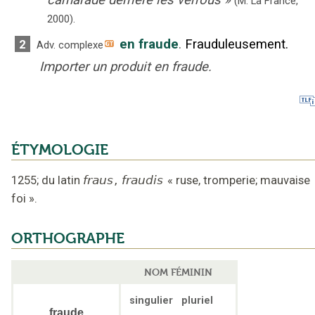
(M. La France,
2000).
en fraude
.
Frauduleusement.
2
Adv. complexe
Importer un produit en fraude.
ÉTYMOLOGIE
1255
;
du latin
fraus
,
fraudis
«
ruse, tromperie; mauvaise
foi
».
ORTHOGRAPHE
NOM FÉMININ
singulier
pluriel
fraude