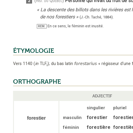
Personne qui vivait du fruit de so
2
(hist. du Québec)
«
La descente des billots dans les rivières est
de nos forestiers
»
(J.-Ch. Taché,
1884).
En ce sens, le féminin est inusité.
REM.
ÉTYMOLOGIE
Vers 1140
(
in
TLF
);
du bas latin
forestarius
«
régisseur d'une 
i
ORTHOGRAPHE
ADJECTIF
singulier
pluriel
forestier
forestie
masculin
forestier
forestière
forestiè
féminin