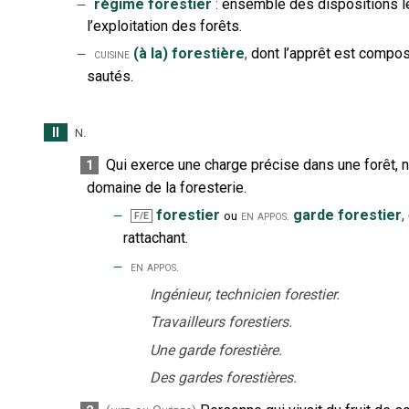
‒
régime forestier
:
ensemble des dispositions lé
l’exploitation des forêts.
‒
(à la) forestière
,
dont l’apprêt est compo
cuisine
sautés.
II
N.
Qui exerce une charge précise dans une forêt,
1
domaine de la foresterie.
‒
forestier
garde forestier
,
en appos.
ou
F/E
rattachant.
‒
en appos.
Ingénieur, technicien forestier.
Travailleurs forestiers.
Une garde forestière.
Des gardes forestières.