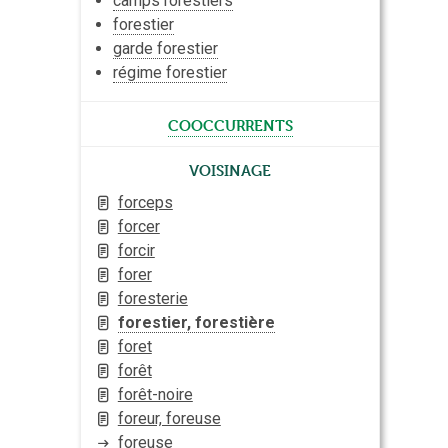
camps
forestiers
forestier
garde forestier
régime forestier
cooccurrents
Voisinage
forceps
forcer
forcir
forer
foresterie
forestier, forestière
foret
forêt
forêt-noire
foreur, foreuse
foreuse