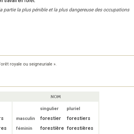
n travail en forêt.
 la partie la plus pénible et la plus dangereuse des occupations
forêt royale ou seigneuriale
».
NOM
singulier
pluriel
rs
forestier
forestiers
masculin
res
forestière
forestières
féminin