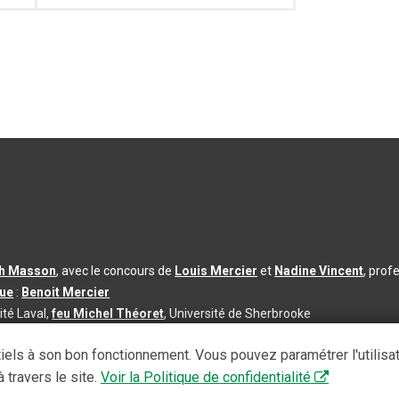
th Masson
, avec le concours de
Louis Mercier
et
Nadine Vincent
, prof
que
:
Benoit Mercier
ité Laval,
feu Michel Théoret
, Université de Sherbrooke
s d’utilisation
|
Paramètres des témoins
iels à son bon fonctionnement. Vous pouvez paramétrer l'utilisa
se à jour du contenu :
2026-08-03
 travers le site.
Voir la Politique de confidentialité