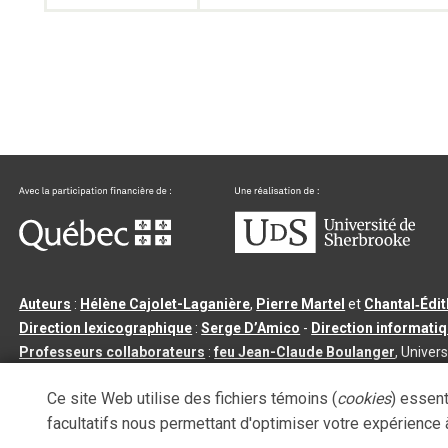
Auteurs
:
Hélène Cajolet-Laganière
,
Pierre Martel
et
Chantal‑Édi
Direction lexicographique
:
Serge D’Amico
-
Direction informati
Professeurs collaborateurs
:
feu Jean-Claude Boulanger
, Univers
Qu’est-ce que le dictionnaire Usito ?
|
Contactez-nous
|
Condition
Ce site Web utilise des fichiers témoins (
cookies
) essent
Tous droits réservés
©
Université de Sherbrooke |
3.2.2
- Dernière mi
facultatifs nous permettant d'optimiser votre expérience à