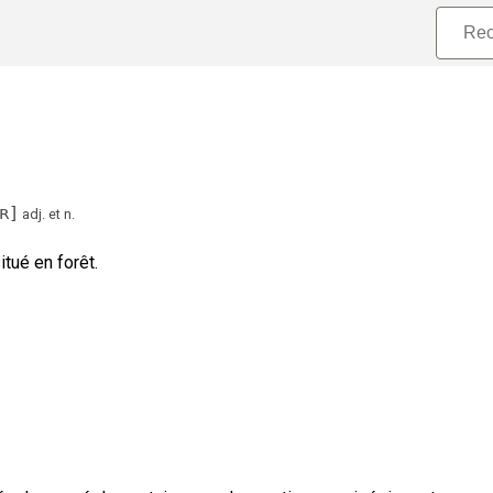
ɛʀ
]
adj.
et
n.
itué en forêt.