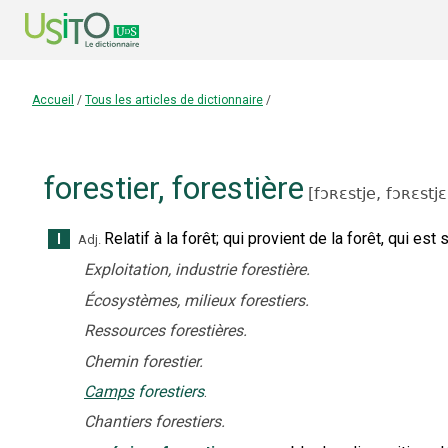
Accueil
/
Tous les articles de dictionnaire
/
forestier
,
forestière
[
fɔʀɛstje,
fɔʀɛstj
Relatif à la forêt
;
qui provient de la forêt, qui est s
I
Adj.
Exploitation, industrie forestière.
Écosystèmes, milieux forestiers.
Ressources forestières.
Chemin forestier.
Camps
forestiers
.
Chantiers forestiers.