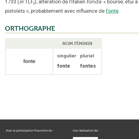
1733
(
in
TLF
);
altération de l'italien
fonda
«
bourse; étui à
i
pistolets
»;
probablement avec influence de
fonte
.
ORTHOGRAPHE
NOM FÉMININ
singulier
pluriel
fonte
fonte
fontes