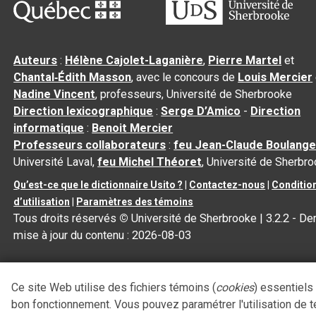
Auteurs
:
Hélène Cajolet-Laganière
,
Pierre Martel
et
Chantal‑Édith Masson
, avec le concours de
Louis Mercier
Nadine Vincent
, professeurs, Université de Sherbrooke
Direction lexicographique
:
Serge D’Amico
-
Direction
informatique
:
Benoit Mercier
Professeurs collaborateurs
:
feu Jean-Claude Boulange
Université Laval,
feu Michel Théoret
, Université de Sherbr
Qu’est-ce que le dictionnaire Usito ?
|
Contactez-nous
|
Conditio
d’utilisation
|
Paramètres des témoins
Tous droits réservés
©
Université de Sherbrooke |
3.2.2
- Der
mise à jour du contenu :
2026-08-03
Ce site Web utilise des fichiers témoins (
cookies
) essentiels
bon fonctionnement. Vous pouvez paramétrer l'utilisation de 