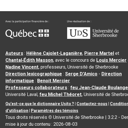
Auteurs
:
Hélène Cajolet-Laganière
,
Pierre Martel
et
Chantal‑Édith Masson
, avec le concours de
Louis Mercier
Nadine Vincent
, professeurs, Université de Sherbrooke
Direction lexicographique
:
Serge D’Amico
-
Direction
informatique
:
Benoit Mercier
Professeurs collaborateurs
:
feu Jean-Claude Boulange
Université Laval,
feu Michel Théoret
, Université de Sherbr
Qu’est-ce que le dictionnaire Usito ?
|
Contactez-nous
|
Conditio
d’utilisation
|
Paramètres des témoins
Tous droits réservés
©
Université de Sherbrooke |
3.2.2
- Der
mise à jour du contenu :
2026-08-03