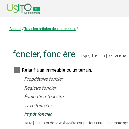
Accueil
/
Tous les articles de dictionnaire
/
foncier
,
foncière
[
fɔ̃sje,
fɔ̃sjɛʀ
]
adj.
et
n.
m.
Relatif à un immeuble ou un terrain.
1
Propriétaire foncier.
Registre foncier.
Évaluation foncière.
Taxe foncière.
Impôt
foncier
.
L'emploi de
taxe foncière
est parfois critiqué comme s
REM.