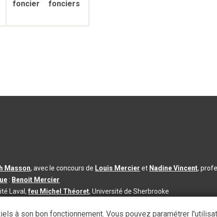
foncier
fonciers
th Masson
, avec le concours de
Louis Mercier
et
Nadine Vincent
, prof
que
:
Benoit Mercier
ité Laval,
feu Michel Théoret
, Université de Sherbrooke
s d’utilisation
|
Paramètres des témoins
iels à son bon fonctionnement. Vous pouvez paramétrer l'utilisa