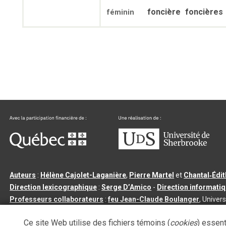
foncière
foncières
féminin
Auteurs
:
Hélène Cajolet-Laganière
,
Pierre Martel
et
Chantal‑Édi
Direction lexicographique
:
Serge D’Amico
-
Direction informati
Professeurs collaborateurs
:
feu Jean-Claude Boulanger
, Univers
Qu’est-ce que le dictionnaire Usito ?
|
Contactez-nous
|
Condition
Ce site Web utilise des fichiers témoins (
cookies
) essent