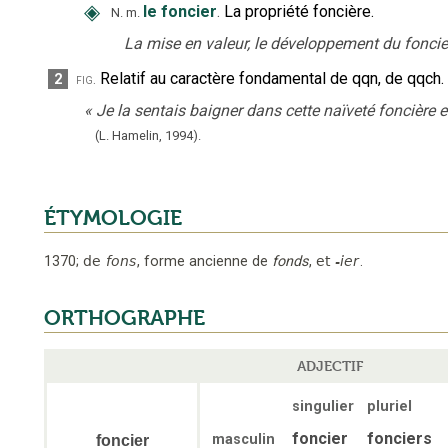
◈
le foncier
.
La propriété foncière.
N.
m.
La mise en valeur, le développement du foncie
Relatif au caractère fondamental de qqn, de qqch.
2
fig.
«
Je la sentais baigner dans cette naïveté foncière 
(L. Hamelin,
1994).
ÉTYMOLOGIE
1370
;
de
fons
,
forme ancienne de
fonds
,
et
-ier
.
ORTHOGRAPHE
ADJECTIF
singulier
pluriel
foncier
fonciers
masculin
foncier