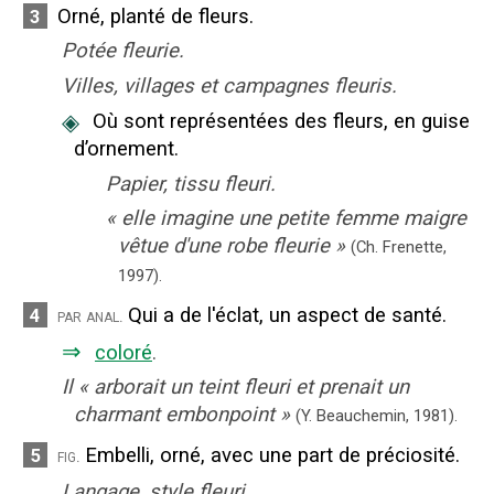
Orné, planté de fleurs.
3
Potée fleurie.
Villes, villages et campagnes fleuris.
◈
Où sont représentées des fleurs, en guise
d’ornement.
Papier, tissu fleuri.
«
elle imagine une petite femme maigre
vêtue d'une robe fleurie
»
(Ch. Frenette,
1997).
Qui a de l'éclat, un aspect de santé.
4
par anal.
⇒
coloré
.
Il
«
arborait un teint fleuri et prenait un
charmant embonpoint
»
(Y. Beauchemin,
1981).
Embelli, orné, avec une part de préciosité.
5
fig.
Langage, style fleuri.