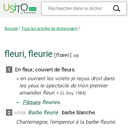
Accueil
/
Tous les articles de dictionnaire
/
fleuri
,
fleurie
[
flœʀi
]
adj.
En fleur
;
couvert de fleurs.
1
«
en ouvrant les volets je reçus droit dans
les yeux le spectacle de mon premier
amandier fleuri
»
(G. Roy,
1984).
‒
Pâques
fleuries
.
Barbe fleurie
:
barbe blanche.
2
littér.
Charlemagne, l'empereur à la barbe fleurie.