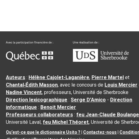
Auteurs
:
Hélène Cajolet-Laganière
,
Pierre Martel
et
Chantal‑Édith Masson
, avec le concours de
Louis Mercier
Nadine Vincent
, professeurs, Université de Sherbrooke
Direction lexicographique
:
Serge D’Amico
-
Direction
informatique
:
Benoit Mercier
Professeurs collaborateurs
:
feu Jean-Claude Boulange
Université Laval,
feu Michel Théoret
, Université de Sherbr
Qu’est-ce que le dictionnaire Usito ?
|
Contactez-nous
|
Conditio