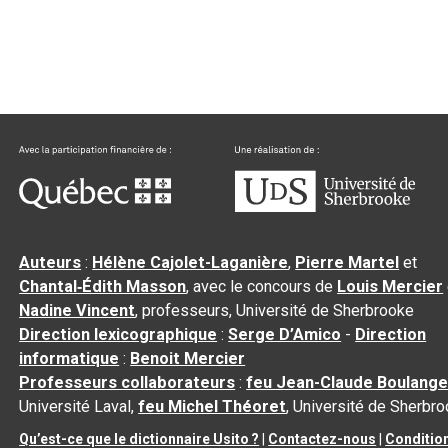
Auteurs
:
Hélène Cajolet-Laganière
,
Pierre Martel
et
Chantal‑Édith Masson
, avec le concours de
Louis Mercier
Nadine Vincent
, professeurs, Université de Sherbrooke
Direction lexicographique
:
Serge D’Amico
-
Direction
informatique
:
Benoit Mercier
Professeurs collaborateurs
:
feu Jean-Claude Boulange
Université Laval,
feu Michel Théoret
, Université de Sherbr
Qu’est-ce que le dictionnaire Usito ?
|
Contactez-nous
|
Conditio