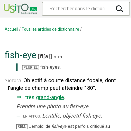
Accueil
/
Tous les articles de dictionnaire
/
fish-eye
[
fiʃaj
]
n.
m.
fish-eyes
.
PLURIEL
Objectif à courte distance focale, dont
photogr.
l'angle de champ peut atteindre 180°.
⇒
très
grand-angle
.
Prendre une photo au fish-eye.
‒
Lentille, objectif fish-eye.
en appos.
L'emploi de
fish-eye
est parfois critiqué au
REM.