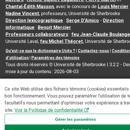
Chantal‑Édith Masson
, avec le concours de
Louis Mercier
Nadine Vincent
, professeurs, Université de Sherbrooke
Direction lexicographique
:
Serge D’Amico
-
Direction
informatique
:
Benoit Mercier
Professeurs collaborateurs
:
feu Jean-Claude Boulange
Université Laval,
feu Michel Théoret
, Université de Sherbr
Qu’est-ce que le dictionnaire Usito ?
|
Contactez-nous
|
Conditio
d’utilisation
|
Paramètres des témoins
Tous droits réservés
©
Université de Sherbrooke |
3.2.2
- Der
mise à jour du contenu :
2026-08-03
Ce site Web utilise des fichiers témoins (
cookies
) essentiels
bon fonctionnement. Vous pouvez paramétrer l'utilisation de 
facultatifs nous permettant d'optimiser votre expérience à tra
site.
Voir la Politique de confidentialité
Gérer les paramètres