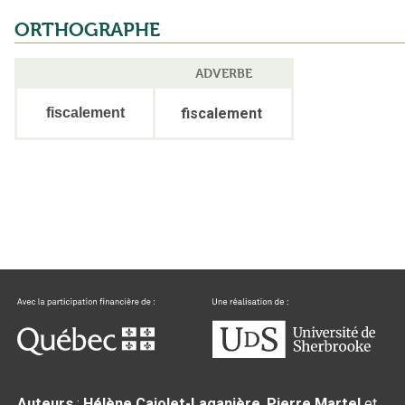
ORTHOGRAPHE
ADVERBE
fiscalement
fiscalement
Auteurs
:
Hélène Cajolet-Laganière
,
Pierre Martel
et