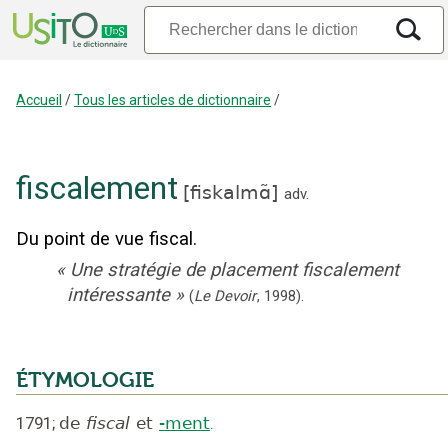
Accueil
/
Tous les articles de dictionnaire
/
fiscalement
[
fiskalmɑ̃
]
adv.
Du point de vue fiscal.
«
Une stratégie de placement fiscalement
intéressante
»
(
Le Devoir
,
1998
).
ÉTYMOLOGIE
1791
;
de
fiscal
et
-ment
.