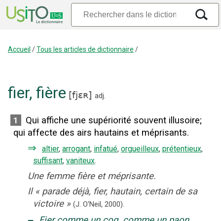
Accueil
/
Tous les articles de dictionnaire
/
fier
,
fière
[
fjɛʀ
]
adj.
Qui affiche une supériorité souvent illusoire
;
1
qui affecte des airs hautains et méprisants.
⇒
altier
,
arrogant
,
infatué
,
orgueilleux
,
prétentieux
,
suffisant
,
vaniteux
.
Une femme fière et méprisante.
Il
«
parade déjà, fier, hautain, certain de sa
victoire
»
(J. O'Neil,
2000).
‒
Fier comme un coq, comme un paon,