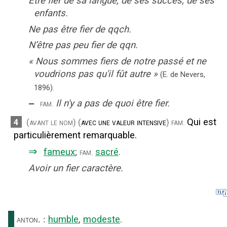
Être fier de sa langue, de ses succès, de ses
enfants.
Ne pas être fier de qqch.
N’être pas peu fier de qqn.
«
Nous sommes fiers de notre passé et ne
voudrions pas qu'il fût autre
»
(E. de Nevers,
1896).
‒
Il n'y a pas de quoi être fier.
fam.
Qui est
4
(avant le nom)
(
avec une valeur intensive
)
fam.
particulièrement remarquable.
⇒
fameux
;
sacré
.
fam.
Avoir un fier caractère.
humble
,
modeste
.
anton.
: