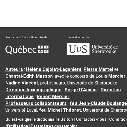
Auteurs
:
Hélène Cajolet-Laganière
,
Pierre Martel
et
Chantal‑Édith Masson
, avec le concours de
Louis Mercier
Nadine Vincent
, professeurs, Université de Sherbrooke
Direction lexicographique
:
Serge D’Amico
-
Direction
informatique
:
Benoit Mercier
Professeurs collaborateurs
:
feu Jean-Claude Boulange
Université Laval,
feu Michel Théoret
, Université de Sherbr
Qu’est-ce que le dictionnaire Usito ?
|
Contactez-nous
|
Conditio
d’utilisation
|
Paramètres des témoins