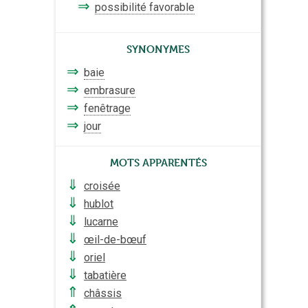
⇒
possibilité favorable
Synonymes
⇒
baie
⇒
embrasure
⇒
fenêtrage
⇒
jour
Mots apparentés
⇓
croisée
⇓
hublot
⇓
lucarne
⇓
œil-de-bœuf
⇓
oriel
⇓
tabatière
⇑
châssis