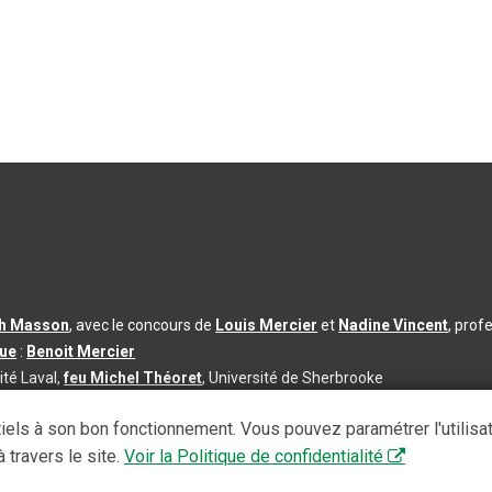
th Masson
, avec le concours de
Louis Mercier
et
Nadine Vincent
, prof
que
:
Benoit Mercier
ité Laval,
feu Michel Théoret
, Université de Sherbrooke
s d’utilisation
|
Paramètres des témoins
iels à son bon fonctionnement. Vous pouvez paramétrer l'utilisa
se à jour du contenu :
2026-08-03
 travers le site.
Voir la Politique de confidentialité