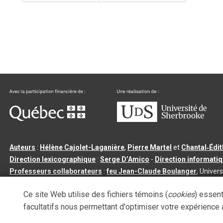
Auteurs
:
Hélène Cajolet-Laganière
,
Pierre Martel
et
Chantal‑Édi
Direction lexicographique
:
Serge D’Amico
-
Direction informati
Professeurs collaborateurs
:
feu Jean-Claude Boulanger
, Univers
Qu’est-ce que le dictionnaire Usito ?
|
Contactez-nous
|
Condition
Ce site Web utilise des fichiers témoins (
cookies
) essent
Tous droits réservés
©
Université de Sherbrooke |
3.2.2
- Dernière mi
facultatifs nous permettant d'optimiser votre expérience à