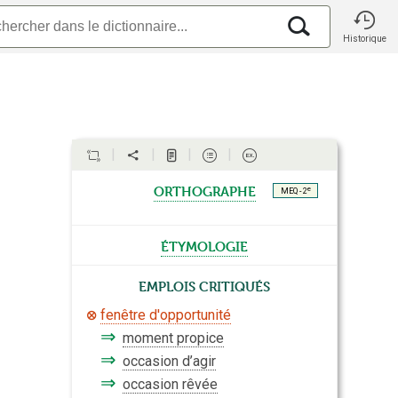
Historique
orthographe
e
MEQ - 2
étymologie
Emplois critiqués
fenêtre d'opportunité
⇒
moment propice
⇒
occasion d’agir
⇒
occasion rêvée