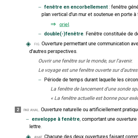
‒
fenêtre en encorbellement
:
fenêtre géné
plan vertical d'un mur et soutenue en porte à 
⇒
oriel
.
‒
double(-)fenêtre
.
Fenêtre constituée de de
◈
Ouverture permettant une communication avec
fig.
d'autres perspectives.
Ouvrir une fenêtre sur le monde, sur l’avenir.
Le voyage est une fenêtre ouverte sur d’autres 
‒
Période de temps durant laquelle les circon
La fenêtre de lancement d'une sonde spa
«
La fenêtre actuelle est bonne pour exéc
Ouverture naturelle ou artificiellement pratiqu
2
par anal.
‒
enveloppe à fenêtre
,
comportant une ouverture l
lettre.
◈
Chacune des deux ouvertures faisant communi
anat.