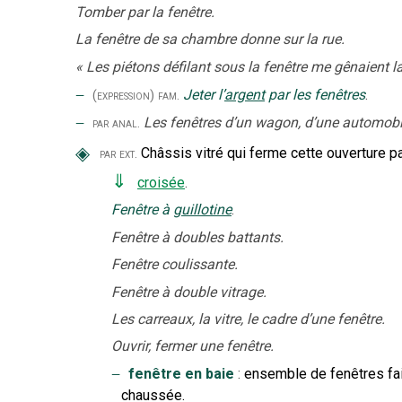
Tomber par la fenêtre.
La fenêtre de sa chambre donne sur la rue.
«
Les piétons défilant sous la fenêtre me gênaient l
‒
Jeter l’
argent
par les fenêtres
.
(expression)
fam.
‒
Les fenêtres d’un wagon, d’une automobi
par anal.
◈
Châssis vitré qui ferme cette ouverture 
par ext.
⇓
croisée
.
Fenêtre à
guillotine
.
Fenêtre à doubles battants.
Fenêtre coulissante.
Fenêtre à double vitrage.
Les carreaux, la vitre, le cadre d’une fenêtre.
Ouvrir, fermer une fenêtre.
‒
fenêtre en baie
:
ensemble de fenêtres fai
chaussée.