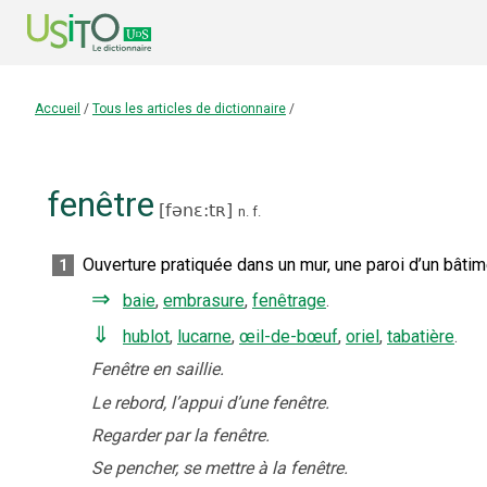
Accueil
/
Tous les articles de dictionnaire
/
fenêtre
[
fənɛ:tʀ
]
n.
f.
Ouverture pratiquée dans un mur, une paroi d’un bâtimen
1
⇒
baie
,
embrasure
,
fenêtrage
.
⇓
hublot
,
lucarne
,
œil-de-bœuf
,
oriel
,
tabatière
.
Fenêtre en saillie.
Le rebord, l’appui d’une fenêtre.
Regarder par la fenêtre.
Se pencher, se mettre à la fenêtre.