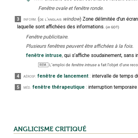
Fenêtre ovale et fenêtre ronde.
(
window
)
Zone délimitée d'un écra
3
inform.
de l’anglais
laquelle sont affichées des informations.
(
in
GDT)
Fenêtre publicitaire.
Plusieurs fenêtres peuvent être affichées à la fois.
fenêtre intruse
,
qui s’affiche soudainement, sans int
L’emploi de
fenêtre intruse
a fait l’objet d’une re
REM.
fenêtre de lancement
:
intervalle de temps d
4
aérosp.
fenêtre thérapeutique
:
interruption temporaire
5
méd.
ANGLICISME CRITIQUÉ