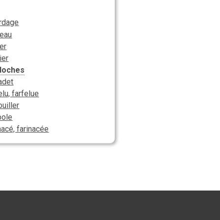
rdage
deau
er
ier
doches
adet
elu, farfelue
ouiller
bole
nacé, farinacée