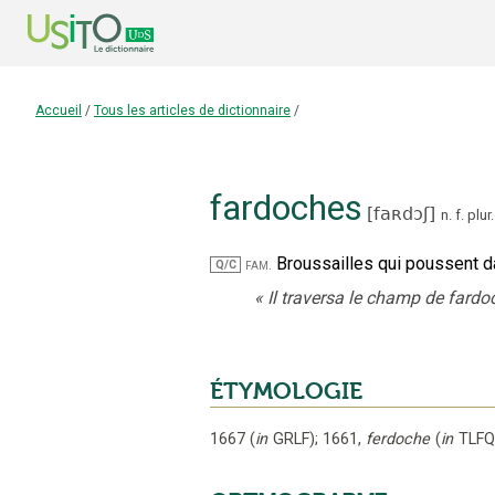
Accueil
/
Tous les articles de dictionnaire
/
fardoches
[
faʀdɔʃ
]
n.
f.
plur.
Broussailles qui poussent da
fam.
Q/C
«
Il traversa le champ de fardo
ÉTYMOLOGIE
1667
(
in
GRLF
);
1661
,
ferdoche
(
in
TLF