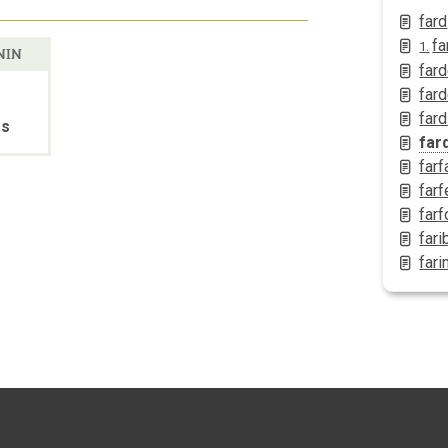
fard
fa
1.
NIN
far
fard
fard
es
far
farf
farf
farf
fari
fari