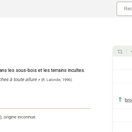
ns les sous-bois et les terrains incultes.
ches à toute allure
»
(R. Lalonde,
1996).
⇑
bro
Q
);
origine inconnue
.